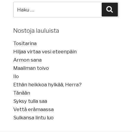
Etsi
Haku
lauluja:
Nostoja lauluista
Tositarina
Hiljaa virtaa vesi eteenpäin
Armon sana
Maailman toivo
Ilo
Ethän heikkoa hylkää, Herra?
Tänään
Syksy tulla saa
Vettä erämaassa
Sulkansa lintu luo