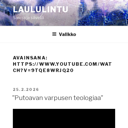
Siirry
LAULULINTU
sisältöön
Sanoja ja säveliä
Valikko
AVAINSANA:
HTTPS://WWW.YOUTUBE.COM/WAT
CH?V=9TQE8WRJQ20
JULKAISTU
25.2.2026
”Putoavan varpusen teologiaa”