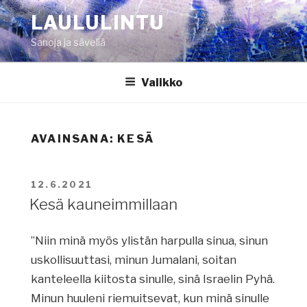
Siirry
LAULULINTU
sisältöön
Sanoja ja säveliä
Valikko
AVAINSANA:
KESÄ
JULKAISTU
12.6.2021
Kesä kauneimmillaan
”Niin minä myös ylistän harpulla sinua, sinun
uskollisuuttasi, minun Jumalani, soitan
kanteleella kiitosta sinulle, sinä Israelin Pyhä.
Minun huuleni riemuitsevat, kun minä sinulle