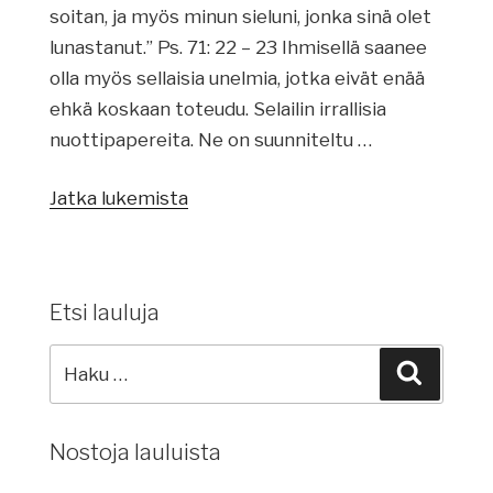
soitan, ja myös minun sieluni, jonka sinä olet
lunastanut.” Ps. 71: 22 – 23 Ihmisellä saanee
olla myös sellaisia unelmia, jotka eivät enää
ehkä koskaan toteudu. Selailin irrallisia
nuottipapereita. Ne on suunniteltu …
Jatka lukemista
”Kesä
kauneimmillaan”
Etsi lauluja
Etsi
Haku
lauluja:
Nostoja lauluista