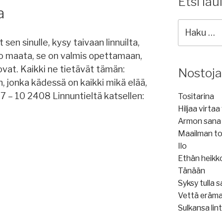
Etsi lau
a
Etsi
lauluja:
 sen sinulle, kysy taivaan linnuilta,
tso maata, se on valmis opettamaan,
ovat. Kaikki ne tietävät tämän:
Nostoja
n, jonka kädessä on kaikki mikä elää,
 7 – 10 2408 Linnuntieltä katsellen:
Tositarina
Hiljaa virta
Armon sana
Maailman to
Ilo
Ethän heikk
Tänään
Syksy tulla 
Vettä eräm
Sulkansa lint