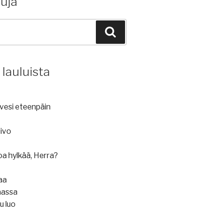
luja
Haku
 lauluista
a vesi eteenpäin
ivo
oa hylkää, Herra?
saa
aassa
u luo