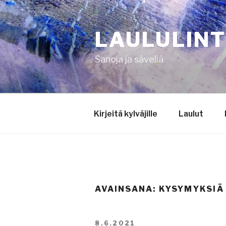
Siirry
sisältöön
LAULULIN
Sanoja ja säveliä
Kirjeitä kylväjille
Laulut
AVAINSANA:
KYSYMYKSIÄ
JULKAISTU
8.6.2021