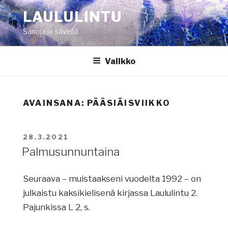
Siirry
LAULULINTU
sisältöön
Sanoja ja säveliä
Valikko
AVAINSANA:
PÄÄSIÄISVIIKKO
JULKAISTU
28.3.2021
Palmusunnuntaina
Seuraava – muistaakseni vuodelta 1992 – on
julkaistu kaksikielisenä kirjassa Laululintu 2.
Pajunkissa L 2, s.