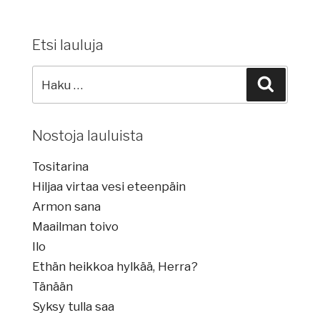
Etsi lauluja
Etsi
Haku
lauluja:
Nostoja lauluista
Tositarina
Hiljaa virtaa vesi eteenpäin
Armon sana
Maailman toivo
Ilo
Ethän heikkoa hylkää, Herra?
Tänään
Syksy tulla saa