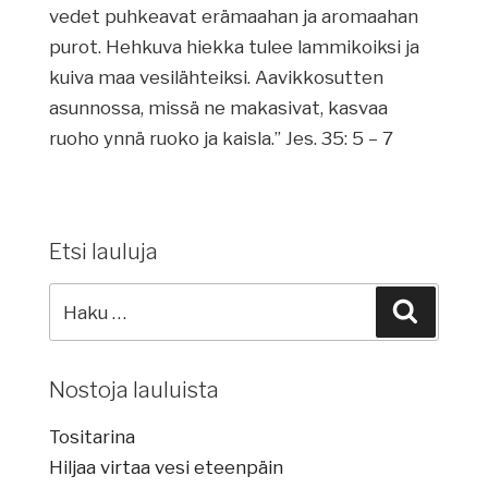
vedet puhkeavat erämaahan ja aromaahan
purot. Hehkuva hiekka tulee lammikoiksi ja
kuiva maa vesilähteiksi. Aavikkosutten
asunnossa, missä ne makasivat, kasvaa
ruoho ynnä ruoko ja kaisla.” Jes. 35: 5 – 7
Etsi lauluja
Etsi
Haku
lauluja:
Nostoja lauluista
Tositarina
Hiljaa virtaa vesi eteenpäin