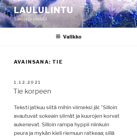
Siirry
LAULULINTU
sisältöön
Sanoja ja säveliä
Valikko
AVAINSANA:
TIE
JULKAISTU
1.12.2021
Tie korpeen
Teksti jatkuu siitä mihin viimeksi jäi: ”Silloin
avautuvat sokeain silmät ja kuurojen korvat
aukenevat. Silloin rampa hyppii niinkuin
peura ja mykän kieli riemuun ratkeaa; sillä