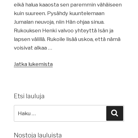
eikä halua kaaosta sen paremmin vähäiseen
kuin suureen. Pysähdy kuuntelemaan
Jumalan neuvoja, niin Hän ohjaa sinua.
Rukouksen Henki valvoo yhteyttä Isän ja
lapsen välillä. Rukoile lisää uskoa, että nämä
voisivat alkaa …
Jatka lukemista
”Viinitarhan
perustaminen”
Etsi lauluja
Etsi
Haku
lauluja:
Nostoja lauluista