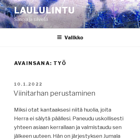
Siirry
LAULULINTU
sisältöön
Sanoja ja säveliä
Valikko
AVAINSANA:
TYÖ
JULKAISTU
10.1.2022
Viinitarhan perustaminen
Miksi otat kantaaksesi niitä huolia, joita
Herra ei sälytä päällesi. Paneudu uskollisesti
yhteen asiaan kerrallaan ja valmistaudu sen
jälkeen uuteen. Hän on järjestyksen Jumala