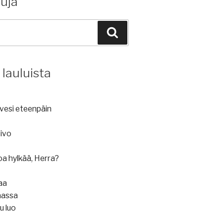
luja
Haku
 lauluista
a vesi eteenpäin
ivo
oa hylkää, Herra?
saa
aassa
u luo