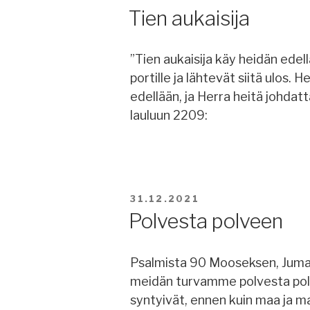
Tien aukaisija
”Tien aukaisija käy heidän edel
portille ja lähtevät siitä ulos.
edellään, ja Herra heitä johdatta
lauluun 2209:
JULKAISTU
31.12.2021
Polvesta polveen
Psalmista 90 Mooseksen, Jumala
meidän turvamme polvesta polv
syntyivät, ennen kuin maa ja maa