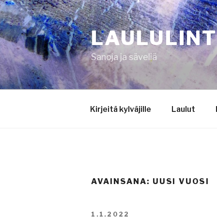
Siirry
sisältöön
LAULULIN
Sanoja ja säveliä
Kirjeitä kylväjille
Laulut
AVAINSANA:
UUSI VUOSI
JULKAISTU
1.1.2022