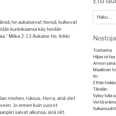
Etsi lau
Etsi
lauluja:
länsä; he aukaisevat tiensä, kulkevat
 Heidän kuninkaansa käy heidän
a.” Miika 2: 13 Aukaise tie, linkki
Nostoja
Tositarina
Hiljaa virta
Armon sana
Maailman to
Ilo
Ethän heikk
Tänään
Syksy tulla 
n miehen, rukous. Herra, sinä olet
Vettä eräm
een. Jo ennen kuin vuoret
Sulkansa lint
npiiri saivat alkunsa, sinä olit.