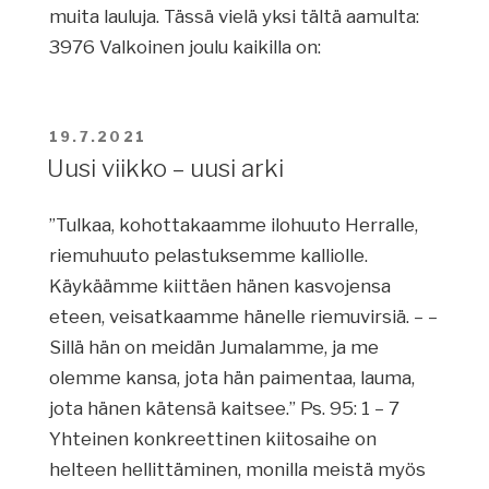
muita lauluja. Tässä vielä yksi tältä aamulta:
3976 Valkoinen joulu kaikilla on:
JULKAISTU
19.7.2021
Uusi viikko – uusi arki
”Tulkaa, kohottakaamme ilohuuto Herralle,
riemuhuuto pelastuksemme kalliolle.
Käykäämme kiittäen hänen kasvojensa
eteen, veisatkaamme hänelle riemuvirsiä. – –
Sillä hän on meidän Jumalamme, ja me
olemme kansa, jota hän paimentaa, lauma,
jota hänen kätensä kaitsee.” Ps. 95: 1 – 7
Yhteinen konkreettinen kiitosaihe on
helteen hellittäminen, monilla meistä myös