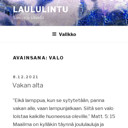
Siirry
LAULULINTU
sisältöön
Sanoja ja säveliä
Valikko
AVAINSANA:
VALO
JULKAISTU
8.12.2021
Vakan alta
”Eikä lamppua, kun se sytytetään, panna
vakan alle, vaan lampunjalkaan. Siitä sen valo
loistaa kaikille huoneessa oleville.” Matt. 5: 15
Maailma on kylläkin täynnä joululauluja ja