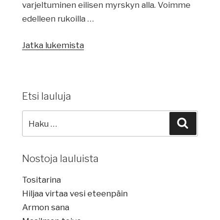
varjeltuminen eilisen myrskyn alla. Voimme
edelleen rukoilla …
Jatka lukemista
”Uusi
viikko
–
uusi
Etsi lauluja
arki”
Etsi
Haku
lauluja:
Nostoja lauluista
Tositarina
Hiljaa virtaa vesi eteenpäin
Armon sana