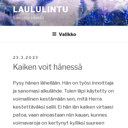
Siirry
LAULULINTU
sisältöön
Sanoja ja säveliä
Valikko
JULKAISTU
23.3.2023
Kaiken voit hänessä
Pysy hänen lähellään. Hän on työsi innoittaja
ja sanomasi alkulähde. Tulen läpi käytetty on
voimallinen kestämään sen, mitä Herra
kestettäväksi sallii. Ei hän iän kaiken virtaasi
patoa, vaan ainoastaan niin kauan, kunnes
voimavaroja on kertynyt kylliksi suureen