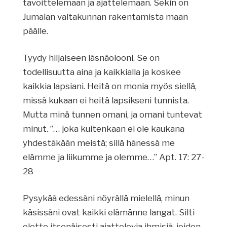
tavoittelemaan ja ajattelemaan. Sekin on
Jumalan valtakunnan rakentamista maan
päälle.
Tyydy hiljaiseen läsnäolooni. Se on
todellisuutta aina ja kaikkialla ja koskee
kaikkia lapsiani. Heitä on monia myös siellä,
missä kukaan ei heitä lapsikseni tunnista.
Mutta minä tunnen omani, ja omani tuntevat
minut. ”… joka kuitenkaan ei ole kaukana
yhdestäkään meistä; sillä hänessä me
elämme ja liikumme ja olemme…” Apt. 17: 27-
28
Pysykää edessäni nöyrällä mielellä, minun
käsissäni ovat kaikki elämänne langat. Silti
olette itsenäisesti ajattelevia ihmisiä, joiden