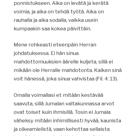
ponnistukseen. Aika on levätä ja kerätä
voimia, ja aika on tehdä työtä. Aika on
rauhalla ja aika sodalla, vaikka usein
kumpaakin saa kokea päivittäin.
Mene rohkeasti eteenpäin Herran
johdatuksessa. Ei hän sinua
mahdottomuuksien äärelle kuljeta, sillä ei
mikään ole Herralle mahdotonta. Kaiken sinä
voit hänessä, joka sinua vahvistaa (Fil. 4: 13).
Omalla voimallasi et mitään kestävää
saavuta, sillä Jumalan valtakunnassa arvot
ovat toiset kuin ihmisillä. Tosin ei Jumala
väheksy mitään inhimillisesti hyvää, kaunista
ja oikeamielistä, vaan kehottaa sellaista