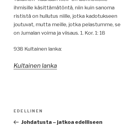
ihmisille käsittämätöntä, niin kuin sanoma
rististä on hullutus niille, jotka kadotukseen
joutuvat, mutta meille, jotka pelastumme, se
on Jumalan voima ja viisaus. 1. Kor. 1: 18
938 Kultainen lanka:
Kultainen lanka
Artikkelien
EDELLINEN
Edellinen
selaus
artikkeli
Johdatusta – jatkoa edelliseen