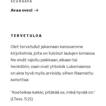
SEURAAVA
Seuraava
artikkeli
Avaa ovesi
TERVETULOA
Olet tervetullut jakamaan kanssamme
kirjoitelmia, joita on tulvinut laulujen lomassa.
Ne eivät rajoitu paikkaan, aikaan tai
henkilöön, vaan ovat yhteisiä. Lukemaansa
on aina hyvä myös arvioida, siihen Raamattu
kehottaa:
”Koetelkaa kaikki, pitäkää se, mikä hyvää on.”
(1.Tess. 5:21)