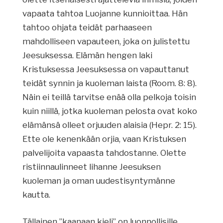
vapaata tahtoa Luojanne kunnioittaa. Hän
tahtoo ohjata teidät parhaaseen
mahdolliseen vapauteen, joka on julistettu
Jeesuksessa. Elämän hengen laki
Kristuksessa Jeesuksessa on vapauttanut
teidät synnin ja kuoleman laista (Room. 8: 8).
Näin ei teillä tarvitse enää olla pelkoja toisin
kuin niillä, jotka kuoleman pelosta ovat koko
elämänsä olleet orjuuden alaisia (Hepr. 2: 15).
Ette ole kenenkään orjia, vaan Kristuksen
palvelijoita vapaasta tahdostanne. Olette
ristiinnaulinneet lihanne Jeesuksen
kuoleman ja oman uudestisyntymänne
kautta.
Tällainen ”kaanaan kieli” on luonnollisille