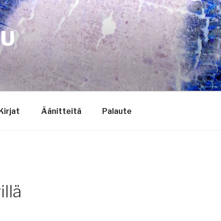
TU
Kirjat
Äänitteitä
Palaute
lä