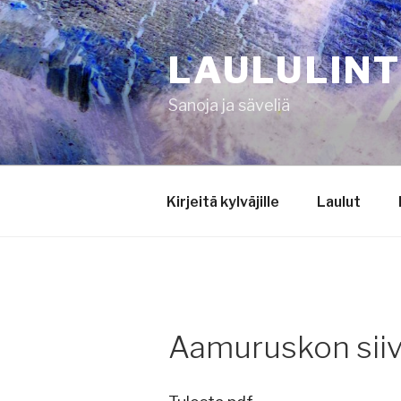
Siirry
sisältöön
LAULULIN
Sanoja ja säveliä
Kirjeitä kylväjille
Laulut
Aamuruskon siivil