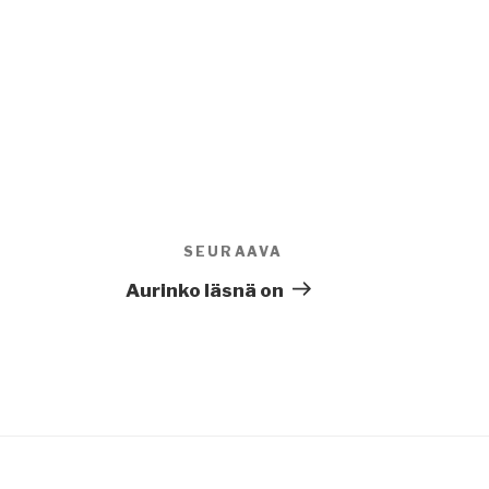
SEURAAVA
Seuraava
artikkeli
Aurinko läsnä on