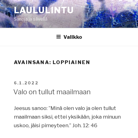
Siirry
LAULULINTU
sisältöön
Sanoja ja säveliä
Valikko
AVAINSANA:
LOPPIAINEN
JULKAISTU
6.1.2022
Valo on tullut maailmaan
Jeesus sanoo: ”Minä olen valo ja olen tullut
maailmaan siksi, ettei yksikään, joka minuun
uskoo, jäisi pimeyteen.” Joh. 12: 46