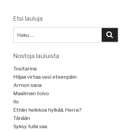
Etsi lauluja
Etsi
Haku
lauluja:
Nostoja lauluista
Tositarina
Hiljaa virtaa vesi eteenpäin
Armon sana
Maailman toivo
Ilo
Ethän heikkoa hylkää, Herra?
Tänään
Syksy tulla saa