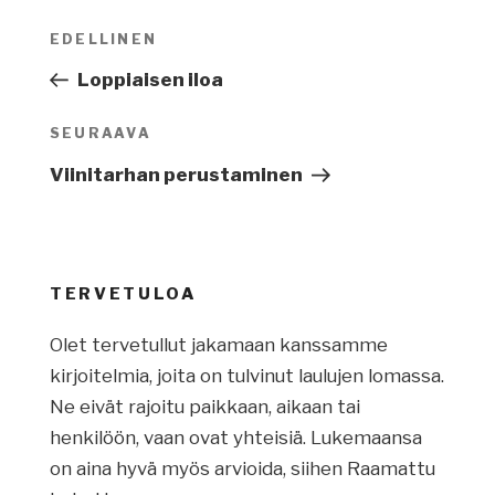
Artikkelien
EDELLINEN
Edellinen
selaus
artikkeli
Loppiaisen iloa
SEURAAVA
Seuraava
artikkeli
Viinitarhan perustaminen
TERVETULOA
Olet tervetullut jakamaan kanssamme
kirjoitelmia, joita on tulvinut laulujen lomassa.
Ne eivät rajoitu paikkaan, aikaan tai
henkilöön, vaan ovat yhteisiä. Lukemaansa
on aina hyvä myös arvioida, siihen Raamattu