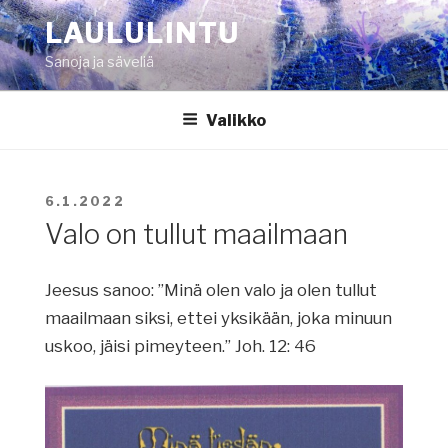
Siirry
LAULULINTU
sisältöön
Sanoja ja säveliä
Valikko
JULKAISTU
6.1.2022
Valo on tullut maailmaan
Jeesus sanoo: ”Minä olen valo ja olen tullut
maailmaan siksi, ettei yksikään, joka minuun
uskoo, jäisi pimeyteen.” Joh. 12: 46