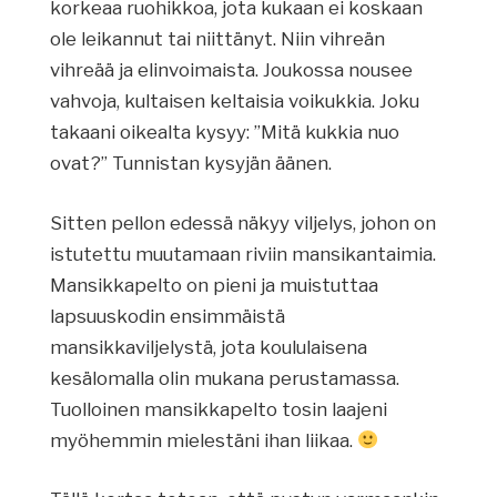
korkeaa ruohikkoa, jota kukaan ei koskaan
ole leikannut tai niittänyt. Niin vihreän
vihreää ja elinvoimaista. Joukossa nousee
vahvoja, kultaisen keltaisia voikukkia. Joku
takaani oikealta kysyy: ”Mitä kukkia nuo
ovat?” Tunnistan kysyjän äänen.
Sitten pellon edessä näkyy viljelys, johon on
istutettu muutamaan riviin mansikantaimia.
Mansikkapelto on pieni ja muistuttaa
lapsuuskodin ensimmäistä
mansikkaviljelystä, jota koululaisena
kesälomalla olin mukana perustamassa.
Tuolloinen mansikkapelto tosin laajeni
myöhemmin mielestäni ihan liikaa.