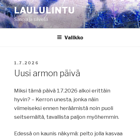
Siirry
LAULULINTU
sisältöön
Sanoja ja säveliä
Valikko
JULKAISTU
1.7.2026
Uusi armon päivä
Miksi tämä päivä 1.7.2026 alkoi erittäin
hyvin? – Kerron unesta, jonka näin
viimeiseksi ennen heräämistä noin puoli
seitsemältä, tavallista paljon myöhemmin.
Edessä on kaunis näkymä: pelto jolla kasvaa