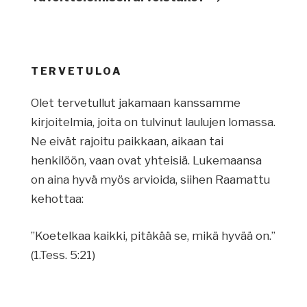
TERVETULOA
Olet tervetullut jakamaan kanssamme
kirjoitelmia, joita on tulvinut laulujen lomassa.
Ne eivät rajoitu paikkaan, aikaan tai
henkilöön, vaan ovat yhteisiä. Lukemaansa
on aina hyvä myös arvioida, siihen Raamattu
kehottaa:
”Koetelkaa kaikki, pitäkää se, mikä hyvää on.”
(1.Tess. 5:21)