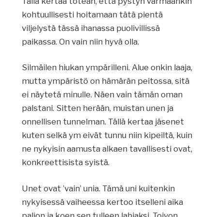
Tällä kertaa totean, että pystyn varmaankin
kohtuullisesti hoitamaan tätä pientä
viljelystä tässä ihanassa puolivillissä
paikassa. On vain niin hyvä olla.
Silmäilen hiukan ympärilleni. Alue onkin laaja,
mutta ympäristö on hämärän peitossa, sitä
ei näytetä minulle. Näen vain tämän oman
palstani. Sitten herään, muistan unen ja
onnellisen tunnelman. Tällä kertaa jäsenet
kuten selkä ym eivät tunnu niin kipeiltä, kuin
ne nykyisin aamusta alkaen tavallisesti ovat,
konkreettisista syistä.
Unet ovat ’vain’ unia. Tämä uni kuitenkin
nykyisessä vaiheessa kertoo itselleni aika
paljon ja koen sen tulleen lahjaksi. Toivon