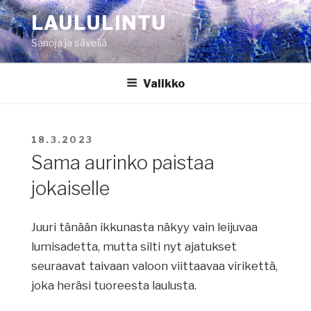
Siirry
LAULULINTU
sisältöön
Sanoja ja säveliä
Valikko
JULKAISTU
18.3.2023
Sama aurinko paistaa
jokaiselle
Juuri tänään ikkunasta näkyy vain leijuvaa
lumisadetta, mutta silti nyt ajatukset
seuraavat taivaan valoon viittaavaa virikettä,
joka heräsi tuoreesta laulusta.