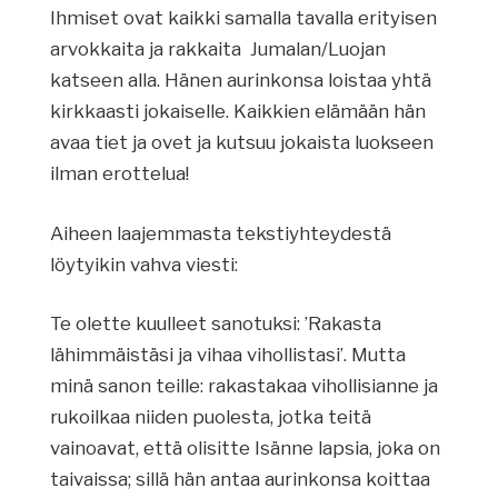
Ihmiset ovat kaikki samalla tavalla erityisen
arvokkaita ja rakkaita Jumalan/Luojan
katseen alla. Hänen aurinkonsa loistaa yhtä
kirkkaasti jokaiselle. Kaikkien elämään hän
avaa tiet ja ovet ja kutsuu jokaista luokseen
ilman erottelua!
Aiheen laajemmasta tekstiyhteydestä
löytyikin vahva viesti:
Te olette kuulleet sanotuksi: ’Rakasta
lähimmäistäsi ja vihaa vihollistasi’. Mutta
minä sanon teille: rakastakaa vihollisianne ja
rukoilkaa niiden puolesta, jotka teitä
vainoavat, että olisitte Isänne lapsia, joka on
taivaissa; sillä hän antaa aurinkonsa koittaa