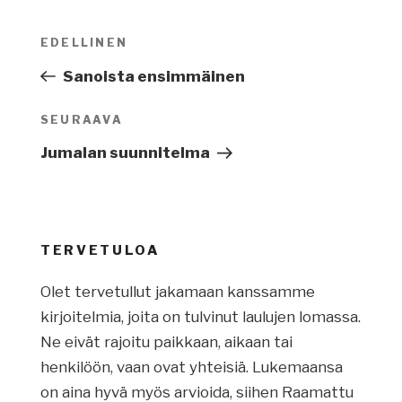
Artikkelien
EDELLINEN
Edellinen
selaus
artikkeli
Sanoista ensimmäinen
SEURAAVA
Seuraava
artikkeli
Jumalan suunnitelma
TERVETULOA
Olet tervetullut jakamaan kanssamme
kirjoitelmia, joita on tulvinut laulujen lomassa.
Ne eivät rajoitu paikkaan, aikaan tai
henkilöön, vaan ovat yhteisiä. Lukemaansa
on aina hyvä myös arvioida, siihen Raamattu