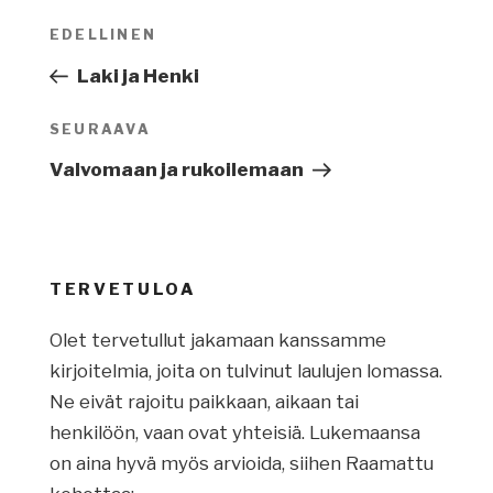
Artikkelien
EDELLINEN
Edellinen
selaus
artikkeli
Laki ja Henki
SEURAAVA
Seuraava
artikkeli
Valvomaan ja rukoilemaan
TERVETULOA
Olet tervetullut jakamaan kanssamme
kirjoitelmia, joita on tulvinut laulujen lomassa.
Ne eivät rajoitu paikkaan, aikaan tai
henkilöön, vaan ovat yhteisiä. Lukemaansa
on aina hyvä myös arvioida, siihen Raamattu