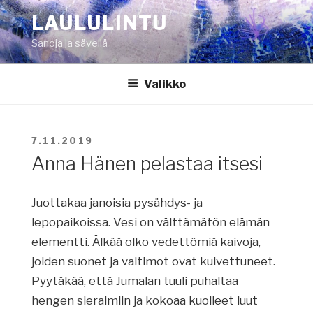
Siirry
LAULULINTU
sisältöön
Sanoja ja säveliä
Valikko
JULKAISTU
7.11.2019
Anna Hänen pelastaa itsesi
Juottakaa janoisia pysähdys- ja
lepopaikoissa. Vesi on välttämätön elämän
elementti. Älkää olko vedettömiä kaivoja,
joiden suonet ja valtimot ovat kuivettuneet.
Pyytäkää, että Jumalan tuuli puhaltaa
hengen sieraimiin ja kokoaa kuolleet luut