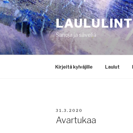
Siirry
sisältöön
LAULULIN
Sanoja ja säveliä
Kirjeitä kylväjille
Laulut
JULKAISTU
31.3.2020
Avartukaa