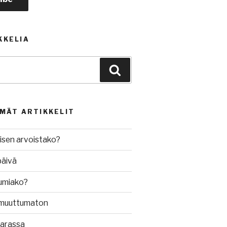
KKELIA
Haku
MMÄT ARTIKKELIT
isen arvoistako?
päivä
umiako?
muuttumaton
varassa