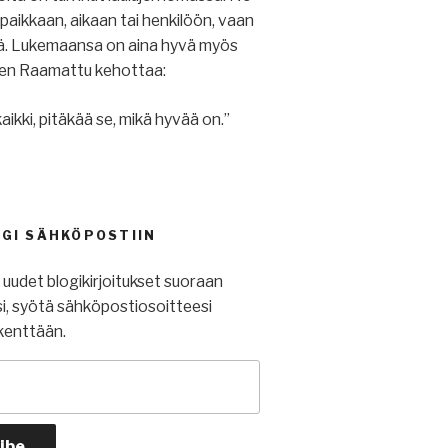
u paikkaan, aikaan tai henkilöön, vaan
iä. Lukemaansa on aina hyvä myös
ihen Raamattu kehottaa:
aikki, pitäkää se, mikä hyvää on.”
OGI SÄHKÖPOSTIIN
t uudet blogikirjoitukset suoraan
i, syötä sähköpostiosoitteesi
kenttään.