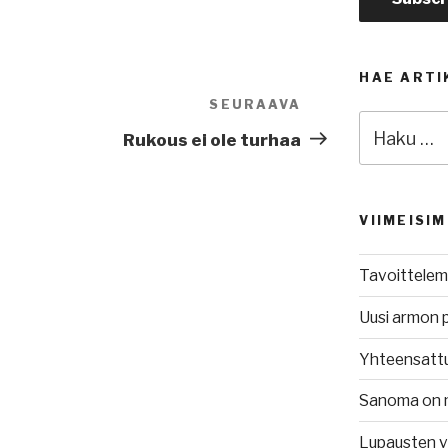
HAE ARTI
SEURAAVA
Seuraava
Etsi:
artikkeli
Rukous ei ole turhaa
VIIMEISI
Tavoittelem
Uusi armon 
Yhteensatt
Sanoma on 
Lupausten 