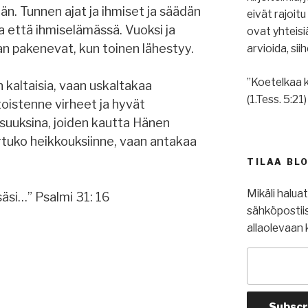
dän. Tunnen ajat ja ihmiset ja säädän
eivät rajoit
a että ihmiselämässä. Vuoksi ja
ovat yhteis
an pakenevat, kun toinen lähestyy.
arvioida, si
”Koetelkaa k
 kaltaisia, vaan uskaltakaa
(1.Tess. 5:21)
oistenne virheet ja hyvät
suuksina, joiden kautta Hänen
rtuko heikkouksiinne, vaan antakaa
TILAA BL
Mikäli halua
säsi…” Psalmi 31: 16
sähköpostiis
allaolevaan 