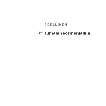
Artikkelien
EDELLINEN
Edellinen
selaus
artikkeli
Jumalan sormenjälkiä