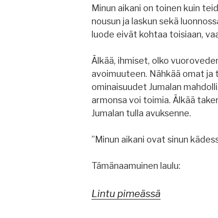
Minun aikani on toinen kuin tei
nousun ja laskun sekä luonnoss
luode eivät kohtaa toisiaan, va
Älkää, ihmiset, olko vuoroveden
avoimuuteen. Nähkää omat ja t
ominaisuudet Jumalan mahdolli
armonsa voi toimia. Älkää take
Jumalan tulla avuksenne.
”Minun aikani ovat sinun kädes
Tämänaamuinen laulu:
Lintu pimeässä