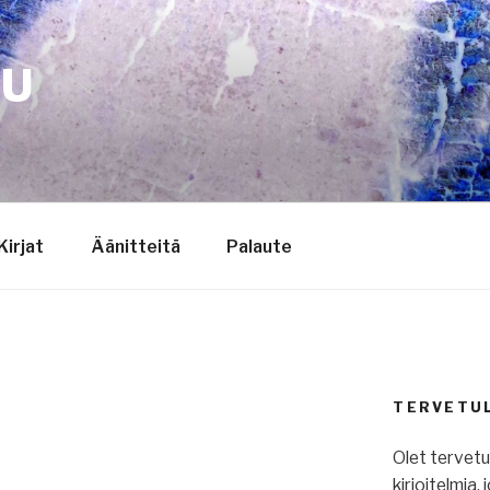
TU
Kirjat
Äänitteitä
Palaute
TERVETU
Olet tervet
kirjoitelmia,