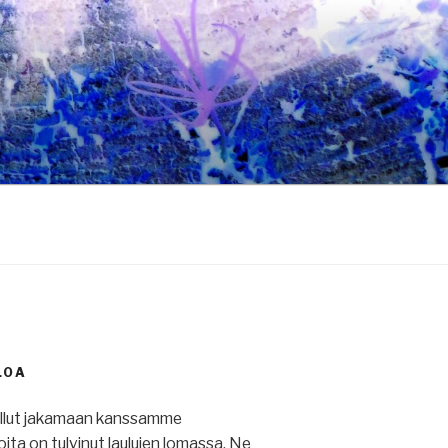
LOA
ullut jakamaan kanssamme
 joita on tulvinut laulujen lomassa. Ne