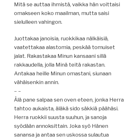
Mitä se auttaa ihmistä, vaikka hän voittaisi
omakseen koko maailman, mutta saisi
sielulleen vahingon.
Juottakaa janoisia, ruokkikaa nälkäisiä,
vaatettakaa alastomia, peskää tomuiset
jalat. Rakastakaa Minun kansaani sillä
rakkaudella, jolla Minä teitä rakastan.
Antakaa heille Minun omastani, siunaan
vähäisenkin annin.
– –
Älä pane salpaa sen oven eteen, jonka Herra
tahtoo aukaista, äläkä sido säkkiä päähäsi.
Herra ruokkii suusta suuhun, ja sanoja
syödään annoksittain. Joka syö Hänen
sanansa ja antaa sen uskossa sulautua