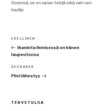
itseensä, se on sanan tekijä eikä vain sen
kuulija.
Artikkelien
EDELLINEN
Edellinen
selaus
artikkeli
Ihaninta ihmisessä on hänen
laupeutensa
SEURAAVA
Seuraava
artikkeli
Pilvi lähestyy
TERVETULOA