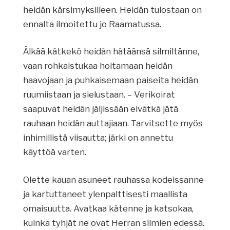
heidän kärsimyksilleen. Heidän tulostaan on
ennalta ilmoitettu jo Raamatussa.
Älkää kätkekö heidän hätäänsä silmiltänne,
vaan rohkaistukaa hoitamaan heidän
haavojaan ja puhkaisemaan paiseita heidän
ruumiistaan ja sielustaan. – Verikoirat
saapuvat heidän jäljissään eivätkä jätä
rauhaan heidän auttajiaan. Tarvitsette myös
inhimillistä viisautta; järki on annettu
käyttöä varten.
Olette kauan asuneet rauhassa kodeissanne
ja kartuttaneet ylenpalttisesti maallista
omaisuutta. Avatkaa kätenne ja katsokaa,
kuinka tyhjät ne ovat Herran silmien edessä.