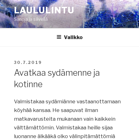
Siirry
LAULULINTU
sisältöön
Sanoja ja säveliä
Valikko
JULKAISTU
30.7.2019
Avatkaa sydämenne ja
kotinne
Valmistakaa sydämiänne vastaanottamaan
köyhää kansaa. He saapuvat ilman
matkavarusteita mukanaan vain kaikkein
välttämättömin. Valmistakaa heille sijaa
luonanne älkääkä olko välinpitämättömiä