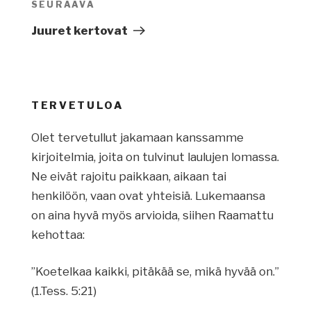
SEURAAVA
Seuraava
artikkeli
Juuret kertovat
TERVETULOA
Olet tervetullut jakamaan kanssamme
kirjoitelmia, joita on tulvinut laulujen lomassa.
Ne eivät rajoitu paikkaan, aikaan tai
henkilöön, vaan ovat yhteisiä. Lukemaansa
on aina hyvä myös arvioida, siihen Raamattu
kehottaa:
”Koetelkaa kaikki, pitäkää se, mikä hyvää on.”
(1.Tess. 5:21)