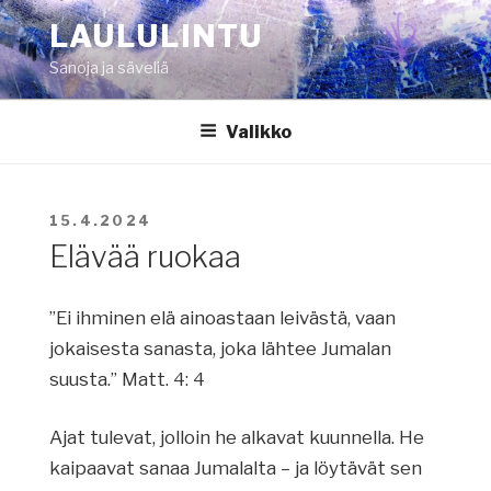
Siirry
LAULULINTU
sisältöön
Sanoja ja säveliä
Valikko
JULKAISTU
15.4.2024
Elävää ruokaa
”Ei ihminen elä ainoastaan leivästä, vaan
jokaisesta sanasta, joka lähtee Jumalan
suusta.” Matt. 4: 4
Ajat tulevat, jolloin he alkavat kuunnella. He
kaipaavat sanaa Jumalalta – ja löytävät sen