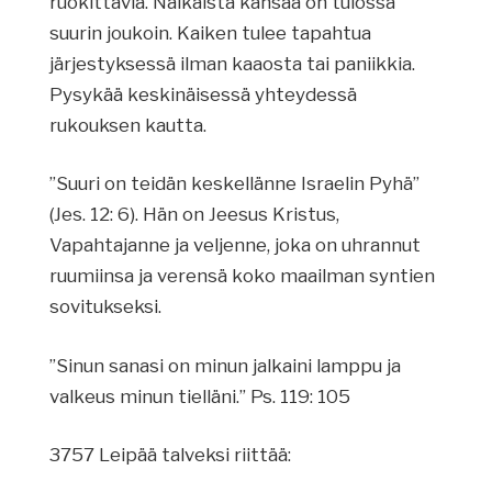
ruokittavia. Nälkäistä kansaa on tulossa
suurin joukoin. Kaiken tulee tapahtua
järjestyksessä ilman kaaosta tai paniikkia.
Pysykää keskinäisessä yhteydessä
rukouksen kautta.
”Suuri on teidän keskellänne Israelin Pyhä”
(Jes. 12: 6). Hän on Jeesus Kristus,
Vapahtajanne ja veljenne, joka on uhrannut
ruumiinsa ja verensä koko maailman syntien
sovitukseksi.
”Sinun sanasi on minun jalkaini lamppu ja
valkeus minun tielläni.” Ps. 119: 105
3757 Leipää talveksi riittää: