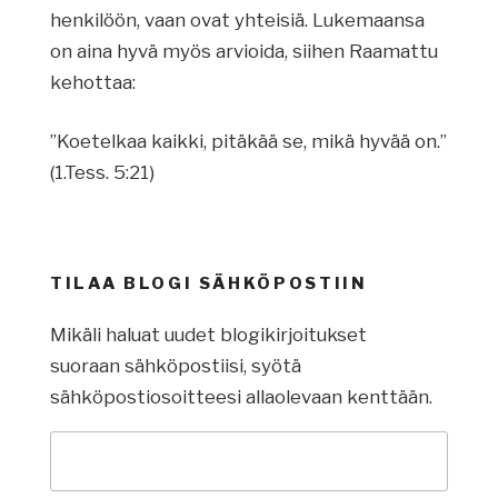
henkilöön, vaan ovat yhteisiä. Lukemaansa
on aina hyvä myös arvioida, siihen Raamattu
kehottaa:
”Koetelkaa kaikki, pitäkää se, mikä hyvää on.”
(1.Tess. 5:21)
TILAA BLOGI SÄHKÖPOSTIIN
Mikäli haluat uudet blogikirjoitukset
suoraan sähköpostiisi, syötä
sähköpostiosoitteesi allaolevaan kenttään.