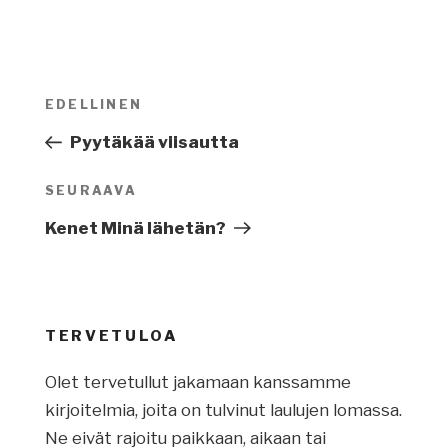
Artikkelien
EDELLINEN
Edellinen
selaus
artikkeli
Pyytäkää viisautta
SEURAAVA
Seuraava
artikkeli
Kenet Minä lähetän?
TERVETULOA
Olet tervetullut jakamaan kanssamme
kirjoitelmia, joita on tulvinut laulujen lomassa.
Ne eivät rajoitu paikkaan, aikaan tai