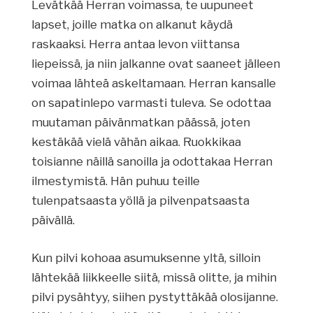
Levätkää Herran voimassa, te uupuneet
lapset, joille matka on alkanut käydä
raskaaksi. Herra antaa levon viittansa
liepeissä, ja niin jalkanne ovat saaneet jälleen
voimaa lähteä askeltamaan. Herran kansalle
on sapatinlepo varmasti tuleva. Se odottaa
muutaman päivänmatkan päässä, joten
kestäkää vielä vähän aikaa. Ruokkikaa
toisianne näillä sanoilla ja odottakaa Herran
ilmestymistä. Hän puhuu teille
tulenpatsaasta yöllä ja pilvenpatsaasta
päivällä.
Kun pilvi kohoaa asumuksenne yltä, silloin
lähtekää liikkeelle siitä, missä olitte, ja mihin
pilvi pysähtyy, siihen pystyttäkää olosijanne.