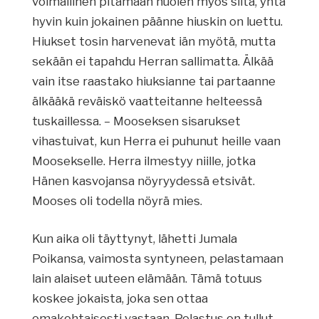
voimallinen pitämään huolen myös siitä, yhtä
hyvin kuin jokainen päänne hiuskin on luettu.
Hiukset tosin harvenevat iän myötä, mutta
sekään ei tapahdu Herran sallimatta. Älkää
vain itse raastako hiuksianne tai partaanne
älkääkä reväiskö vaatteitanne helteessä
tuskaillessa. – Mooseksen sisarukset
vihastuivat, kun Herra ei puhunut heille vaan
Moosekselle. Herra ilmestyy niille, jotka
Hänen kasvojansa nöyryydessä etsivät.
Mooses oli todella nöyrä mies.
Kun aika oli täyttynyt, lähetti Jumala
Poikansa, vaimosta syntyneen, pelastamaan
lain alaiset uuteen elämään. Tämä totuus
koskee jokaista, joka sen ottaa
omakohtaisesti vastaan. Pelastus on tullut