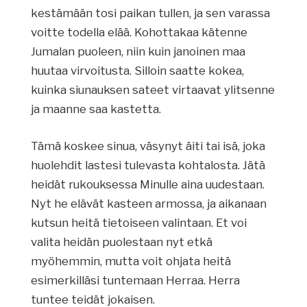
kestämään tosi paikan tullen, ja sen varassa
voitte todella elää. Kohottakaa kätenne
Jumalan puoleen, niin kuin janoinen maa
huutaa virvoitusta. Silloin saatte kokea,
kuinka siunauksen sateet virtaavat ylitsenne
ja maanne saa kastetta.
Tämä koskee sinua, väsynyt äiti tai isä, joka
huolehdit lastesi tulevasta kohtalosta. Jätä
heidät rukouksessa Minulle aina uudestaan.
Nyt he elävät kasteen armossa, ja aikanaan
kutsun heitä tietoiseen valintaan. Et voi
valita heidän puolestaan nyt etkä
myöhemmin, mutta voit ohjata heitä
esimerkilläsi tuntemaan Herraa. Herra
tuntee teidät jokaisen.