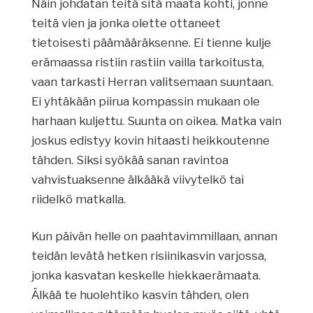
Näin johdatan teitä sitä maata kohti, jonne
teitä vien ja jonka olette ottaneet
tietoisesti päämääräksenne. Ei tienne kulje
erämaassa ristiin rastiin vailla tarkoitusta,
vaan tarkasti Herran valitsemaan suuntaan.
Ei yhtäkään piirua kompassin mukaan ole
harhaan kuljettu. Suunta on oikea. Matka vain
joskus edistyy kovin hitaasti heikkoutenne
tähden. Siksi syökää sanan ravintoa
vahvistuaksenne älkääkä viivytelkö tai
riidelkö matkalla.
Kun päivän helle on paahtavimmillaan, annan
teidän levätä hetken risiinikasvin varjossa,
jonka kasvatan keskelle hiekkaerämaata.
Älkää te huolehtiko kasvin tähden, olen