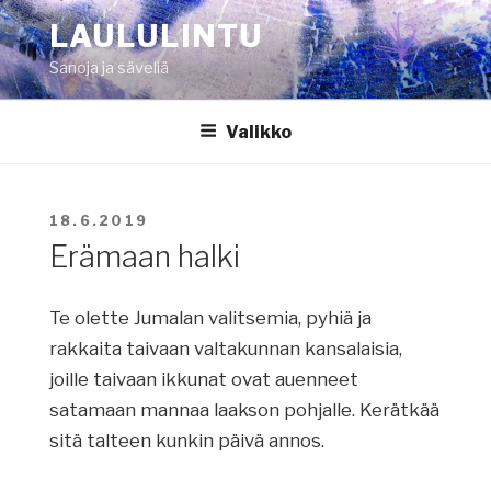
Siirry
LAULULINTU
sisältöön
Sanoja ja säveliä
Valikko
JULKAISTU
18.6.2019
Erämaan halki
Te olette Jumalan valitsemia, pyhiä ja
rakkaita taivaan valtakunnan kansalaisia,
joille taivaan ikkunat ovat auenneet
satamaan mannaa laakson pohjalle. Kerätkää
sitä talteen kunkin päivä annos.