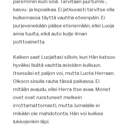
paremmin kuin sinä. Tarvitaan juurtumis-,
kasvu- ja lepoaikaa. Ei jatkuvasti tarvitse olla
kulkemassa täyttä vauhtia eteenpäin. Ei
purjevenekään pääse etenemään, ellei Luoja
anna tuulta, eikä auto kulje ilman
polttoainetta.
Kaiken saat Luojaltasi silloin, kun Hän katsoo
hyväksi lisätä vauhtia asioiden kulkuun.
Itsessäsi et paljon voi, mutta Luota Herraan.
Olkoon sinulla rauha tässä paikassa. Ei
mitään avaudu, ellei Herra itse avaa. Monet
ovet ovat ruostuneet melkein
irrottamattomasti, mutta Jumalalle ei
mikään ole mahdotonta. Hän voi kulkea
lukkojenkin läpi.