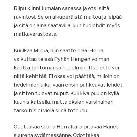
Riipu kiinni Jumalan sanassa ja etsi siitä
ravintosi. Se on alkuperäistä maitoa ja leipää,
ja sitä on aina saatavilla, kun huolehdit myös
matkavarastosta.
Kuulkaa Minua, niin saatte elää. Herra
vaikuttaa teissä Pyhän Hengen voiman
kautta tahtomansa hedelmän. Itse ette voi
niitä kehittää. Ei oksa voi päättää, milloin on
hedelmien aika, vaan ensin puhkeavat lehdet
ja sitten tulevat nuput. Kukkiva puu on kyllä
kaunis katsella, mutta oksien varsinainen
tarkoitus ei vielä siinä toteudu.
Odottakaa suuria Herralta ja pitäkää Hänet
suurena sydämessänne. Odottakaa