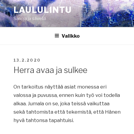
Siirry
LAULULINTU
sisältöön
Sanoja ja säveliä
Valikko
JULKAISTU
13.2.2020
Herra avaa ja sulkee
On tarkoitus näyttää asiat monessa eri
valossa ja puvussa, ennen kuin työ voi todella
alkaa. Jumala on se, joka teissä vaikuttaa
sekä tahtomista että tekemistä, että Hänen
hyvä tahtonsa tapahtuisi.