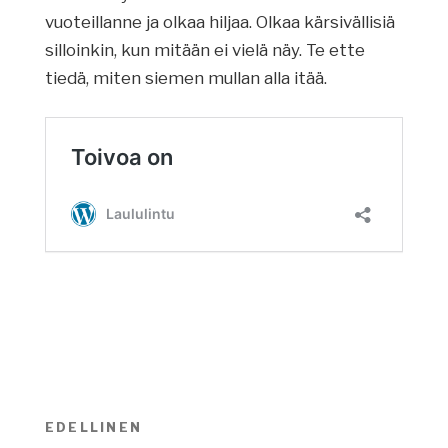
vuoteillanne ja olkaa hiljaa. Olkaa kärsivällisiä
silloinkin, kun mitään ei vielä näy. Te ette
tiedä, miten siemen mullan alla itää.
Artikkelien
EDELLINEN
Edellinen
selaus