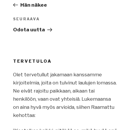
artikkeli
Hän näkee
SEURAAVA
Seuraava
artikkeli
Odota uutta
TERVETULOA
Olet tervetullut jakamaan kanssamme
kirjoitelmia, joita on tulvinut laulujen lomassa.
Ne eivät rajoitu paikkaan, aikaan tai
henkilöön, vaan ovat yhteisiä. Lukemaansa
on aina hyvä myös arvioida, siihen Raamattu
kehottaa: