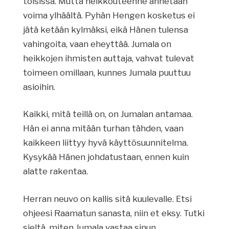
toisissa. Mutta heikkouteenne annetaan
voima ylhäältä. Pyhän Hengen kosketus ei
jätä ketään kylmäksi, eikä Hänen tulensa
vahingoita, vaan eheyttää. Jumala on
heikkojen ihmisten auttaja, vahvat tulevat
toimeen omillaan, kunnes Jumala puuttuu
asioihin.
Kaikki, mitä teillä on, on Jumalan antamaa.
Hän ei anna mitään turhan tähden, vaan
kaikkeen liittyy hyvä käyttösuunnitelma.
Kysykää Hänen johdatustaan, ennen kuin
alatte rakentaa.
Herran neuvo on kallis sitä kuulevalle. Etsi
ohjeesi Raamatun sanasta, niin et eksy. Tutki
sieltä, miten Jumala vastaa sinun