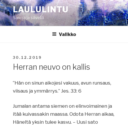
Siirry
LAULULINTU
sisältöön
Sanoja ja säveliä
Valikko
JULKAISTU
30.12.2019
Herran neuvo on kallis
”Hän on sinun aikojesi vakuus, avun runsaus,
viisaus ja ymmärrys.” Jes. 33: 6
Jumalan antama siemen on elinvoimainen ja
itää kuivassakin maassa. Odota Herran aikaa,
Häneltä yksin tulee kasvu. – Uusi sato