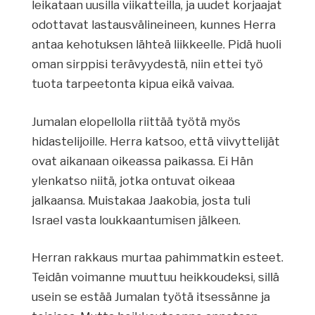
leikataan uusilla viikatteilla, ja uudet korjaajat
odottavat lastausvälineineen, kunnes Herra
antaa kehotuksen lähteä liikkeelle. Pidä huoli
oman sirppisi terävyydestä, niin ettei työ
tuota tarpeetonta kipua eikä vaivaa.
Jumalan elopellolla riittää työtä myös
hidastelijoille. Herra katsoo, että viivyttelijät
ovat aikanaan oikeassa paikassa. Ei Hän
ylenkatso niitä, jotka ontuvat oikeaa
jalkaansa. Muistakaa Jaakobia, josta tuli
Israel vasta loukkaantumisen jälkeen.
Herran rakkaus murtaa pahimmatkin esteet.
Teidän voimanne muuttuu heikkoudeksi, sillä
usein se estää Jumalan työtä itsessänne ja