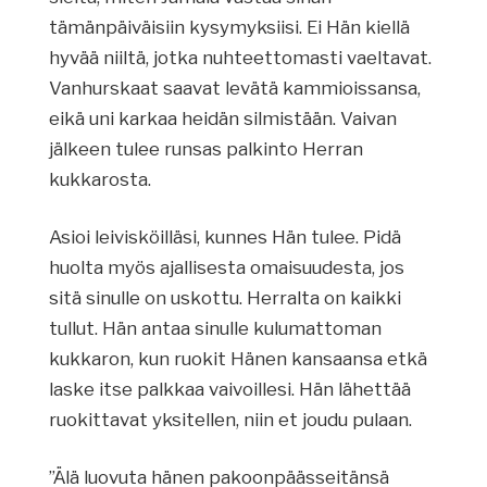
tämänpäiväisiin kysymyksiisi. Ei Hän kiellä
hyvää niiltä, jotka nuhteettomasti vaeltavat.
Vanhurskaat saavat levätä kammioissansa,
eikä uni karkaa heidän silmistään. Vaivan
jälkeen tulee runsas palkinto Herran
kukkarosta.
Asioi leivisköilläsi, kunnes Hän tulee. Pidä
huolta myös ajallisesta omaisuudesta, jos
sitä sinulle on uskottu. Herralta on kaikki
tullut. Hän antaa sinulle kulumattoman
kukkaron, kun ruokit Hänen kansaansa etkä
laske itse palkkaa vaivoillesi. Hän lähettää
ruokittavat yksitellen, niin et joudu pulaan.
”Älä luovuta hänen pakoonpäässeitänsä