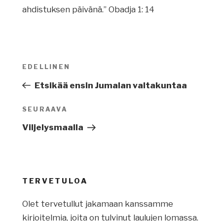
ahdistuksen päivänä.” Obadja 1: 14
Artikkelien
EDELLINEN
Edellinen
selaus
artikkeli
Etsikää ensin Jumalan valtakuntaa
SEURAAVA
Seuraava
artikkeli
Viljelysmaalla
TERVETULOA
Olet tervetullut jakamaan kanssamme
kirjoitelmia, joita on tulvinut laulujen lomassa.