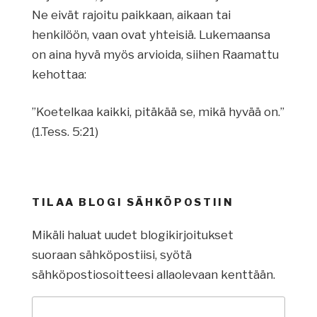
Ne eivät rajoitu paikkaan, aikaan tai
henkilöön, vaan ovat yhteisiä. Lukemaansa
on aina hyvä myös arvioida, siihen Raamattu
kehottaa:
”Koetelkaa kaikki, pitäkää se, mikä hyvää on.”
(1.Tess. 5:21)
TILAA BLOGI SÄHKÖPOSTIIN
Mikäli haluat uudet blogikirjoitukset
suoraan sähköpostiisi, syötä
sähköpostiosoitteesi allaolevaan kenttään.