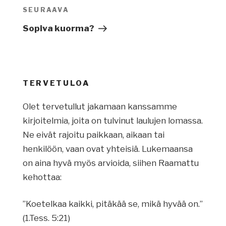
SEURAAVA
Seuraava
artikkeli
Sopiva kuorma?
TERVETULOA
Olet tervetullut jakamaan kanssamme
kirjoitelmia, joita on tulvinut laulujen lomassa.
Ne eivät rajoitu paikkaan, aikaan tai
henkilöön, vaan ovat yhteisiä. Lukemaansa
on aina hyvä myös arvioida, siihen Raamattu
kehottaa:
”Koetelkaa kaikki, pitäkää se, mikä hyvää on.”
(1.Tess. 5:21)