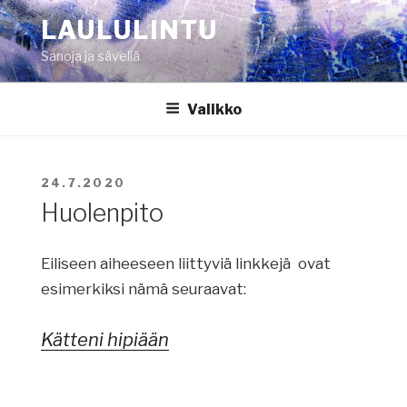
Siirry
LAULULINTU
sisältöön
Sanoja ja säveliä
Valikko
JULKAISTU
24.7.2020
Huolenpito
Eiliseen aiheeseen liittyviä linkkejä ovat
esimerkiksi nämä seuraavat:
Kätteni hipiään