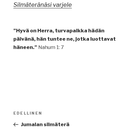
Silmäteränäsi varjele
”Hyvä on Herra, turvapaikka hädän
päivänä, hän tuntee ne, jotka luottavat
häneen.”
Nahum 1: 7
Artikkelien
EDELLINEN
Edellinen
selaus
artikkeli
Jumalan silmäterä