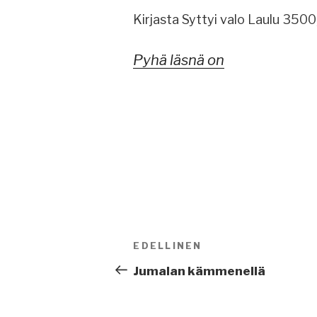
Kirjasta Syttyi valo Laulu 3500
Pyhä läsnä on
Artikkelien
EDELLINEN
Edellinen
selaus
artikkeli
Jumalan kämmenellä