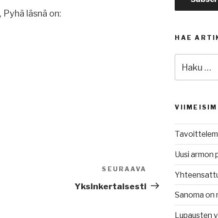
, Pyhä läsnä on:
HAE ARTI
Etsi:
VIIMEISI
Tavoittelem
Uusi armon 
SEURAAVA
Seuraava
Yhteensatt
artikkeli
Yksinkertaisesti
Sanoma on 
Lupausten 