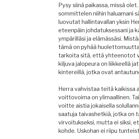
Pysy siinä paikassa, missä olet
sommittelen niihin haluamani sä
luovutat hallintavallan yksin Her
eteenpäin johdatuksessani ja k
ympärilläsi ja elämässäsi. Mistää
tämä on pyhää huolettomuutta, j
tarkoita sitä, että yhteenotot vi
kiljuva jalopeura on liikkeellä ja
kintereillä, jotka ovat antautu
Herra vahvistaa teitä kaikissa 
voittovoima on ylimaallinen. Tai
voitte aistia jokaisella solulla
saatuja taivashetkiä, jotka on 
virvoitukseksi, mutta ei siksi, 
kohde. Uskohan ei riipu tunteis