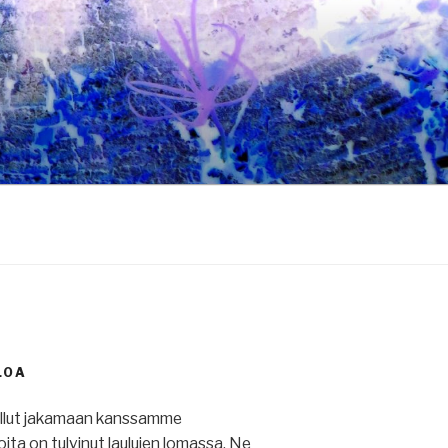
LOA
ullut jakamaan kanssamme
 joita on tulvinut laulujen lomassa. Ne