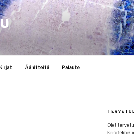
TU
Kirjat
Äänitteitä
Palaute
TERVETU
Olet tervet
kirjoitelmia,