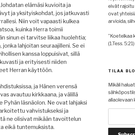
. Johdatan elämäsi kuvioita ja
eivät rajoit
vyt ja yksityiskohdat, jos jatkuvasti
ovat yhteis
rallesi. Niin voit vapaasti kulkea
arvioida, si
atsoa, kuinka Herra toimii
”Koetelkaa k
n sinun ei tarvitse liikaa huolehtia;
(1.Tess. 5:21)
onka lahjoitan seuraajilleni. Se ei
hollisen kanssa loppuisivat, sillä
tkuvasti ja erityisesti niiden
neet Herran käyttöön.
TILAA BL
Mikäli halua
ahdistuksissa, ja Hänen verensä
sähköpostiis
vas avautuu kirkkaana, ja välillä
allaolevaan 
nne Pyhän läsnäolon. Ne ovat lahjaksi
tarkoitettu vahvistukseksi ja
että ne olisivat mikään tavoittelun
ta eikä tuntemuksista.