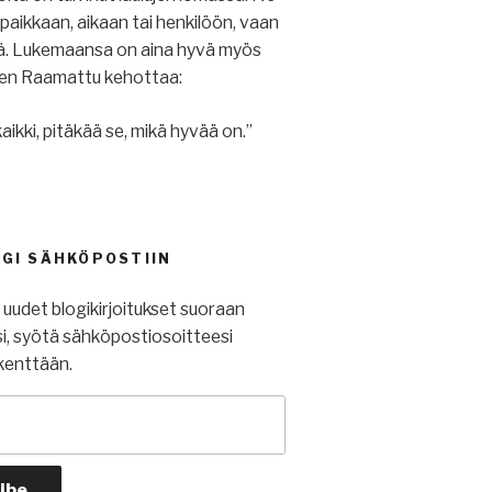
u paikkaan, aikaan tai henkilöön, vaan
iä. Lukemaansa on aina hyvä myös
ihen Raamattu kehottaa:
aikki, pitäkää se, mikä hyvää on.”
OGI SÄHKÖPOSTIIN
t uudet blogikirjoitukset suoraan
i, syötä sähköpostiosoitteesi
kenttään.