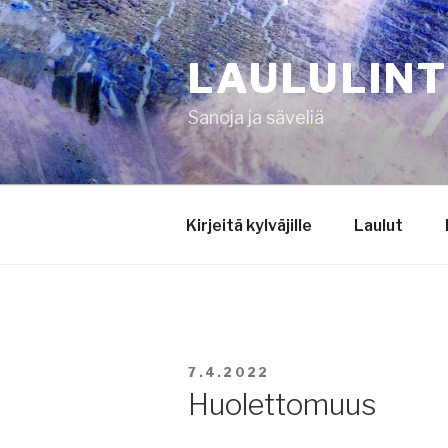
Siirry
sisältöön
LAULULIN
Sanoja ja säveliä
Kirjeitä kylväjille
Laulut
JULKAISTU
7.4.2022
Huolettomuus