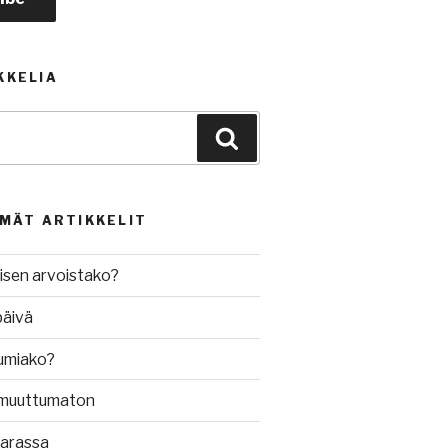
KKELIA
Haku
MMÄT ARTIKKELIT
isen arvoistako?
päivä
umiako?
muuttumaton
varassa