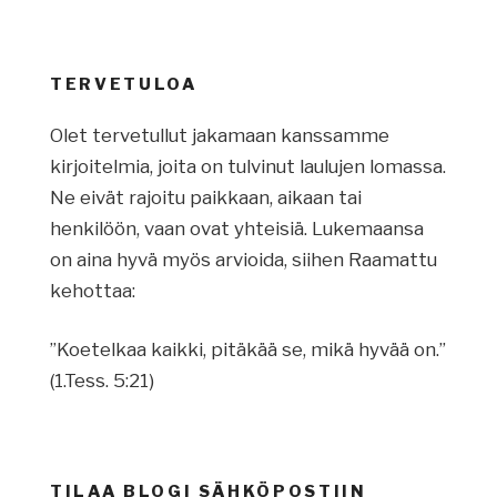
TERVETULOA
Olet tervetullut jakamaan kanssamme
kirjoitelmia, joita on tulvinut laulujen lomassa.
Ne eivät rajoitu paikkaan, aikaan tai
henkilöön, vaan ovat yhteisiä. Lukemaansa
on aina hyvä myös arvioida, siihen Raamattu
kehottaa:
”Koetelkaa kaikki, pitäkää se, mikä hyvää on.”
(1.Tess. 5:21)
TILAA BLOGI SÄHKÖPOSTIIN