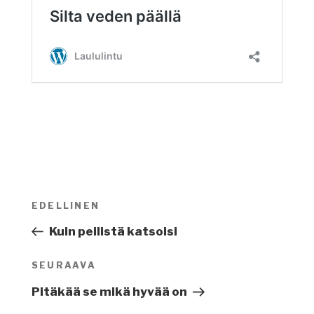
Artikkelien
EDELLINEN
Edellinen
selaus
artikkeli
Kuin peilistä katsoisi
SEURAAVA
Seuraava
artikkeli
Pitäkää se mikä hyvää on