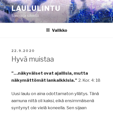
Siirry
LAULULINTU
sisältöön
Sanoja ja säveliä
Valikko
JULKAISTU
22.9.2020
Hyvä muistaa
”…näkyväiset ovat ajallisia, mutta
näkymättömät iankaikkisia.”
2. Kor. 4: 18
Uusi laulu on aina odottamaton yllätys. Tänä
aamuna niitä oli kaksi, eikä ensimmäisenä
syntynyt ole vielä koneella. Sen sijaan