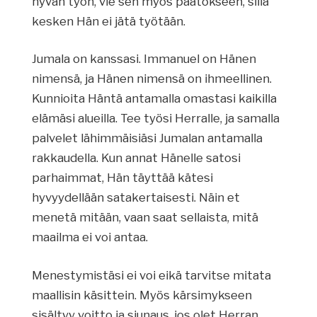
hyvän työn, vie sen myös päätökseen, sillä
kesken Hän ei jätä työtään.
Jumala on kanssasi. Immanuel on Hänen
nimensä, ja Hänen nimensä on ihmeellinen.
Kunnioita Häntä antamalla omastasi kaikilla
elämäsi alueilla. Tee työsi Herralle, ja samalla
palvelet lähimmäisiäsi Jumalan antamalla
rakkaudella. Kun annat Hänelle satosi
parhaimmat, Hän täyttää kätesi
hyvyydellään satakertaisesti. Näin et
menetä mitään, vaan saat sellaista, mitä
maailma ei voi antaa.
Menestymistäsi ei voi eikä tarvitse mitata
maallisin käsittein. Myös kärsimykseen
sisältyy voitto ja siunaus, jos olet Herran