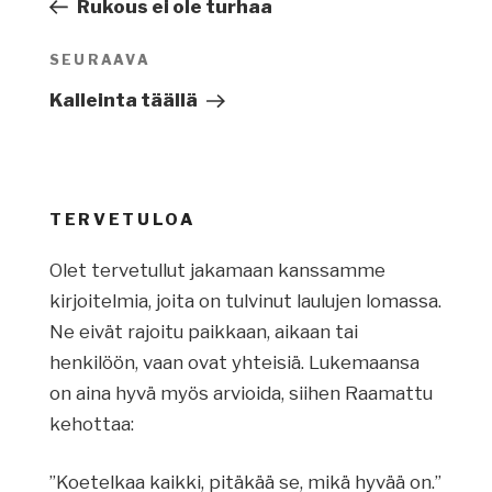
artikkeli
Rukous ei ole turhaa
SEURAAVA
Seuraava
artikkeli
Kalleinta täällä
TERVETULOA
Olet tervetullut jakamaan kanssamme
kirjoitelmia, joita on tulvinut laulujen lomassa.
Ne eivät rajoitu paikkaan, aikaan tai
henkilöön, vaan ovat yhteisiä. Lukemaansa
on aina hyvä myös arvioida, siihen Raamattu
kehottaa:
”Koetelkaa kaikki, pitäkää se, mikä hyvää on.”