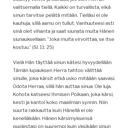
valitsemalla tiellä. Kaikki on turvallista, eikä
sinun tarvitse pelätä mitään. Tielläsi ei ole
kauhuja, sillä aamu on tullut. Vanhuuteesi asti
sinä olet vihanta ja saat siunata muita Hänen
siunauksellaan. ”Joka muita virvoittaa, se itse
kostuu.” (Sl. 11: 25)
Vielä Hän täyttää sinun kätesi hyvyydellään.
Tämän lupauksen Herra tahtoo välittää
sinulle, joka kärsit etkä usko mitäään saavasi.
Odota Herraa, sillä hän auttaa sinua. Ole luja.
Kohota katseesi Ihmisen Poikaan, joka kärsi,
kesti ja kantoi koko maailman synnin. Niin
suurta rakkautta kuin Hänellä ei ole
kenelläkään. Hänen kärsimyksensä
puolestasi on suurempi kuin yksikään sinun