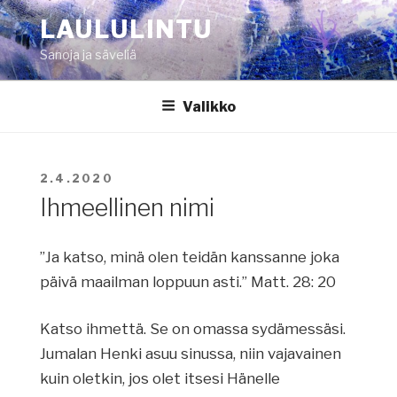
Siirry
LAULULINTU
sisältöön
Sanoja ja säveliä
Valikko
JULKAISTU
2.4.2020
Ihmeellinen nimi
”Ja katso, minä olen teidän kanssanne joka
päivä maailman loppuun asti.” Matt. 28: 20
Katso ihmettä. Se on omassa sydämessäsi.
Jumalan Henki asuu sinussa, niin vajavainen
kuin oletkin, jos olet itsesi Hänelle