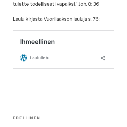
tulette todellisesti vapaiksi.” Joh. 8: 36
Laulu kirjasta Vuorilaakson lauluja s. 76:
Artikkelien
EDELLINEN
Edellinen
selaus