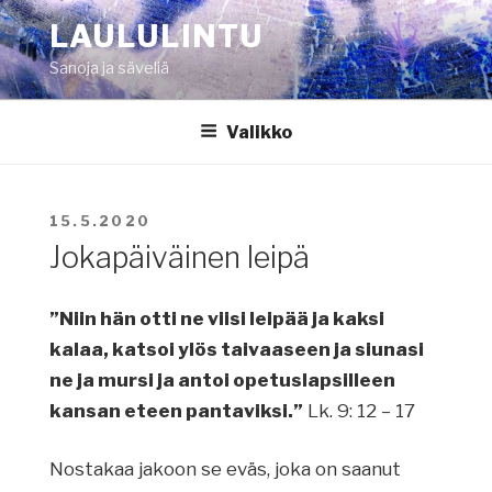
Siirry
LAULULINTU
sisältöön
Sanoja ja säveliä
Valikko
JULKAISTU
15.5.2020
Jokapäiväinen leipä
”Niin hän otti ne viisi leipää ja kaksi
kalaa, katsoi ylös taivaaseen ja siunasi
ne ja mursi ja antoi opetuslapsilleen
kansan eteen pantaviksi.”
Lk. 9: 12 – 17
Nostakaa jakoon se eväs, joka on saanut