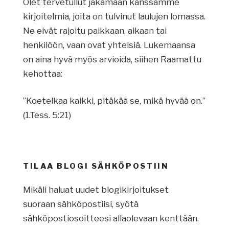
Olet tervetullut jakamaan kanssamme
kirjoitelmia, joita on tulvinut laulujen lomassa.
Ne eivät rajoitu paikkaan, aikaan tai
henkilöön, vaan ovat yhteisiä. Lukemaansa
on aina hyvä myös arvioida, siihen Raamattu
kehottaa:
”Koetelkaa kaikki, pitäkää se, mikä hyvää on.”
(1.Tess. 5:21)
TILAA BLOGI SÄHKÖPOSTIIN
Mikäli haluat uudet blogikirjoitukset
suoraan sähköpostiisi, syötä
sähköpostiosoitteesi allaolevaan kenttään.