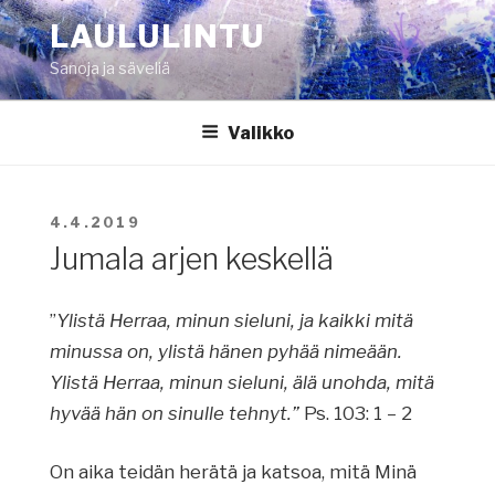
Siirry
LAULULINTU
sisältöön
Sanoja ja säveliä
Valikko
JULKAISTU
4.4.2019
Jumala arjen keskellä
”
Ylistä Herraa, minun sieluni, ja kaikki mitä
minussa on, ylistä hänen pyhää nimeään.
Ylistä Herraa, minun sieluni, älä unohda, mitä
hyvää hän on sinulle tehnyt.”
Ps. 103: 1 – 2
On aika teidän herätä ja katsoa, mitä Minä