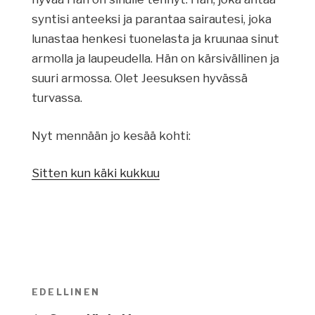
syntisi anteeksi ja parantaa sairautesi, joka
lunastaa henkesi tuonelasta ja kruunaa sinut
armolla ja laupeudella. Hän on kärsivällinen ja
suuri armossa. Olet Jeesuksen hyvässä
turvassa.
Nyt mennään jo kesää kohti:
Sitten kun käki kukkuu
Artikkelien
EDELLINEN
Edellinen
selaus