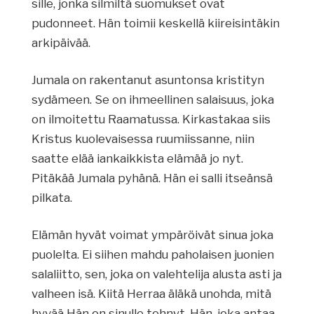
sille, jonka silmiltä suomukset ovat
pudonneet. Hän toimii keskellä kiireisintäkin
arkipäivää.
Jumala on rakentanut asuntonsa kristityn
sydämeen. Se on ihmeellinen salaisuus, joka
on ilmoitettu Raamatussa. Kirkastakaa siis
Kristus kuolevaisessa ruumiissanne, niin
saatte elää iankaikkista elämää jo nyt.
Pitäkää Jumala pyhänä. Hän ei salli itseänsä
pilkata.
Elämän hyvät voimat ympäröivät sinua joka
puolelta. Ei siihen mahdu paholaisen juonien
salaliitto, sen, joka on valehtelija alusta asti ja
valheen isä. Kiitä Herraa äläkä unohda, mitä
hyvää Hän on sinulle tehnyt. Hän, joka antaa