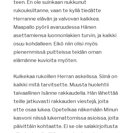
teen. En ole suinkaan nukkunut
rukouksiltanne, vaan te kyllä tiedätte
Herranne elävän ja valvovan kaikkea.
Maapallo pyörii avaruudessa Hänen
asettamiensa luonnonlakien turvin, ja kaikki
osuu kohdalleen. Eikö niin olisi myös
pienemmissä puitteissa teidän oman
elämänne kuvioita myöten.
Kulkekaa rukoillen Herran askelissa. Siinä on
kaikki mitä tarvitsette. Muusta huolehtii
taivaallinen Isänne rakkaudella. Hän lähettää
teille jatkuvasti rakkauden viestejä, joita
ette osaa lukea. Opetelkaa näkemään Minun
kasvoni niissä lukemattomissa asioissa, joita
päivittäin kohtaatte. Ei se ole salakirjoitusta