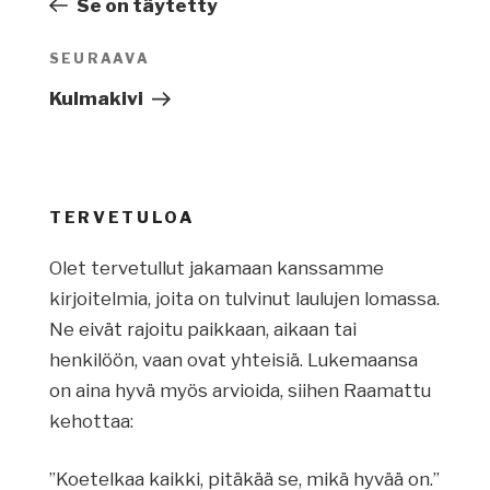
artikkeli
Se on täytetty
SEURAAVA
Seuraava
artikkeli
Kulmakivi
TERVETULOA
Olet tervetullut jakamaan kanssamme
kirjoitelmia, joita on tulvinut laulujen lomassa.
Ne eivät rajoitu paikkaan, aikaan tai
henkilöön, vaan ovat yhteisiä. Lukemaansa
on aina hyvä myös arvioida, siihen Raamattu
kehottaa:
”Koetelkaa kaikki, pitäkää se, mikä hyvää on.”