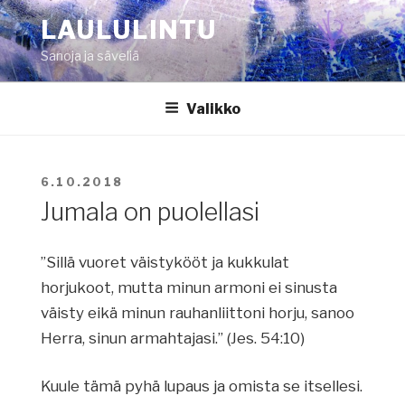
Siirry
LAULULINTU
sisältöön
Sanoja ja säveliä
Valikko
JULKAISTU
6.10.2018
Jumala on puolellasi
”Sillä vuoret väistykööt ja kukkulat
horjukoot, mutta minun armoni ei sinusta
väisty eikä minun rauhanliittoni horju, sanoo
Herra, sinun armahtajasi.” (Jes. 54:10)
Kuule tämä pyhä lupaus ja omista se itsellesi.