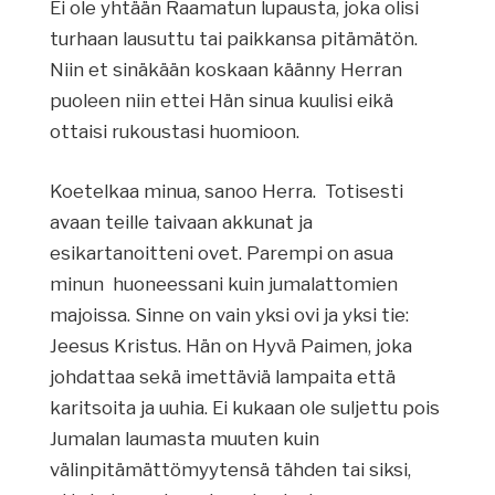
Ei ole yhtään Raamatun lupausta, joka olisi
turhaan lausuttu tai paikkansa pitämätön.
Niin et sinäkään koskaan käänny Herran
puoleen niin ettei Hän sinua kuulisi eikä
ottaisi rukoustasi huomioon.
Koetelkaa minua, sanoo Herra. Totisesti
avaan teille taivaan akkunat ja
esikartanoitteni ovet. Parempi on asua
minun huoneessani kuin jumalattomien
majoissa. Sinne on vain yksi ovi ja yksi tie:
Jeesus Kristus. Hän on Hyvä Paimen, joka
johdattaa sekä imettäviä lampaita että
karitsoita ja uuhia. Ei kukaan ole suljettu pois
Jumalan laumasta muuten kuin
välinpitämättömyytensä tähden tai siksi,