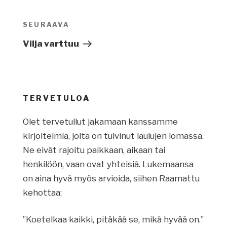
Artikkelien
selaus
SEURAAVA
Seuraava
artikkeli
Vilja varttuu
TERVETULOA
Olet tervetullut jakamaan kanssamme
kirjoitelmia, joita on tulvinut laulujen lomassa.
Ne eivät rajoitu paikkaan, aikaan tai
henkilöön, vaan ovat yhteisiä. Lukemaansa
on aina hyvä myös arvioida, siihen Raamattu
kehottaa:
”Koetelkaa kaikki, pitäkää se, mikä hyvää on.”