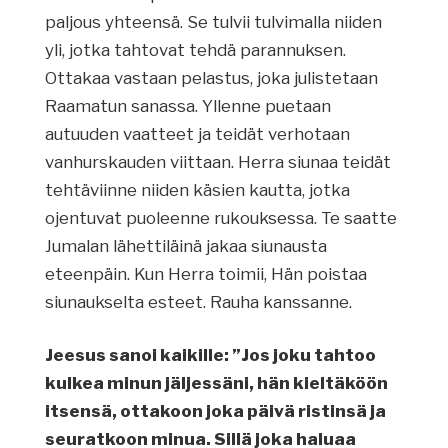
paljous yhteensä. Se tulvii tulvimalla niiden
yli, jotka tahtovat tehdä parannuksen.
Ottakaa vastaan pelastus, joka julistetaan
Raamatun sanassa. Yllenne puetaan
autuuden vaatteet ja teidät verhotaan
vanhurskauden viittaan. Herra siunaa teidät
tehtäviinne niiden käsien kautta, jotka
ojentuvat puoleenne rukouksessa. Te saatte
Jumalan lähettiläinä jakaa siunausta
eteenpäin. Kun Herra toimii, Hän poistaa
siunaukselta esteet. Rauha kanssanne.
Jeesus sanoi kaikille: ”Jos joku tahtoo
kulkea minun jäljessäni, hän kieltäköön
itsensä, ottakoon joka päivä ristinsä ja
seuratkoon minua. Sillä joka haluaa