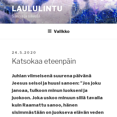
Siirry
LAULULINTU
sisältöön
Sanoja ja säveliä
Valikko
JULKAISTU
24.5.2020
Katsokaa eteenpäin
Juhlan viimeisenä suurena päivänä
Jeesus seisoi ja huusi sanoen: ”Jos joku
janoaa, tulkoon minun luokseni ja
juokoon. Joka uskoo minuun sillä tavalla
kuin Raamattu sanoo, hänen
sisimmästään on juokseva elävän veden