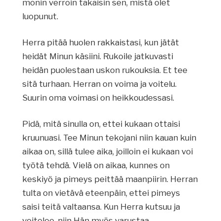
monin verroin takaisin sen, mistä olet
luopunut.
Herra pitää huolen rakkaistasi, kun jätät
heidät Minun käsiini. Rukoile jatkuvasti
heidän puolestaan uskon rukouksia. Et tee
sitä turhaan. Herran on voima ja voitelu.
Suurin oma voimasi on heikkoudessasi.
Pidä, mitä sinulla on, ettei kukaan ottaisi
kruunuasi. Tee Minun tekojani niin kauan kuin
aikaa on, sillä tulee aika, joilloin ei kukaan voi
työtä tehdä. Vielä on aikaa, kunnes on
keskiyö ja pimeys peittää maanpiirin. Herran
tulta on vietävä eteenpäin, ettei pimeys
saisi teitä valtaansa. Kun Herra kutsuu ja
voitelee, niin Hän myös varustaa