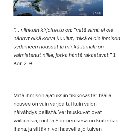
”… niinkuin kirjoitettu on: ”mitä silmä ei ole
nähnyt eikä korva kuullut, mikä ei ole ihmisen
sydämeen noussut ja minkä Jumala on
valmistanut niille, jotka häntä rakastavat.”
1.
Kor. 2: 9
– –
Mitä ihmisen ajatuksiin ”ikikesästä” täällä
nousee on vain varjoa tai kuin valon
häivähdys peilistä. Vertauskuvat ovat
vaillinaisia, mutta Suomen kesä on kuitenkin
ihana, ja siitäkin voi haaveilla jo talven