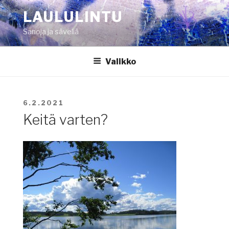
Siirry
LAULULINTU
sisältöön
Sanoja ja säveliä
Valikko
JULKAISTU
6.2.2021
Keitä varten?