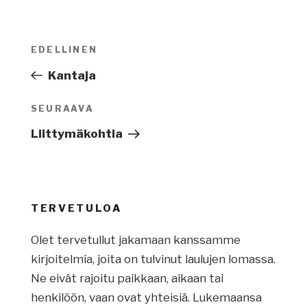
Artikkelien
EDELLINEN
Edellinen
selaus
artikkeli
Kantaja
SEURAAVA
Seuraava
artikkeli
Liittymäkohtia
TERVETULOA
Olet tervetullut jakamaan kanssamme
kirjoitelmia, joita on tulvinut laulujen lomassa.
Ne eivät rajoitu paikkaan, aikaan tai
henkilöön, vaan ovat yhteisiä. Lukemaansa