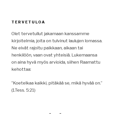
TERVETULOA
Olet tervetullut jakamaan kanssamme
kirjoitelmia, joita on tulvinut laulujen lomassa.
Ne eivät rajoitu paikkaan, aikaan tai
henkilöön, vaan ovat yhteisiä. Lukemaansa
on aina hyvä myös arvioida, siihen Raamattu
kehottaa:
”Koetelkaa kaikki, pitäkää se, mikä hyvää on.”
(1.Tess. 5:21)