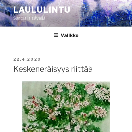
Siirry
LAULULINTU
sisältöön
Sanoja ja säveliä
Valikko
JULKAISTU
22.4.2020
Keskeneräisyys riittää