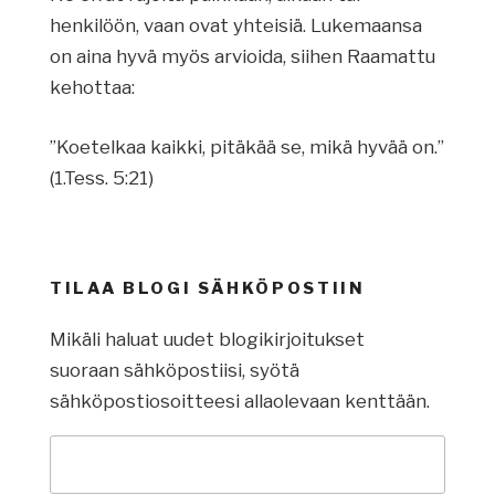
henkilöön, vaan ovat yhteisiä. Lukemaansa
on aina hyvä myös arvioida, siihen Raamattu
kehottaa:
”Koetelkaa kaikki, pitäkää se, mikä hyvää on.”
(1.Tess. 5:21)
TILAA BLOGI SÄHKÖPOSTIIN
Mikäli haluat uudet blogikirjoitukset
suoraan sähköpostiisi, syötä
sähköpostiosoitteesi allaolevaan kenttään.