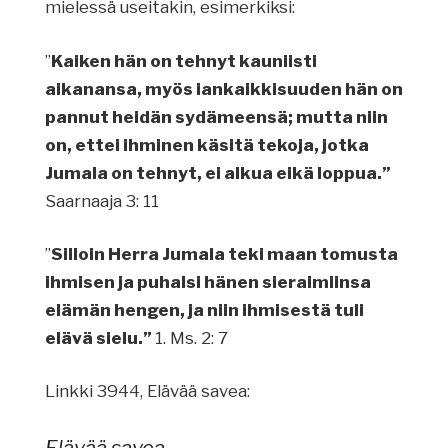
mielessä useitakin, esimerkiksi:
”
Kaiken hän on tehnyt kauniisti
aikanansa, myös iankaikkisuuden hän on
pannut heidän sydämeensä; mutta niin
on, ettei ihminen käsitä tekoja, jotka
Jumala on tehnyt, ei alkua eikä loppua.”
Saarnaaja 3: 11
”
Silloin Herra Jumala teki maan tomusta
ihmisen ja puhalsi hänen sieraimiinsa
elämän hengen, ja niin ihmisestä tuli
elävä sielu.”
1. Ms. 2: 7
Linkki 3944, Elävää savea:
Elävää savea