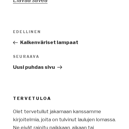
Artikkelien
EDELLINEN
Edellinen
selaus
artikkeli
Kaikenväriset lampaat
SEURAAVA
Seuraava
artikkeli
Uusi puhdas sivu
TERVETULOA
Olet tervetullut jakamaan kanssamme
kirjoitelmia, joita on tulvinut laulujen lomassa.
Ne eivät rajoitu paikkaan, aikaan tai