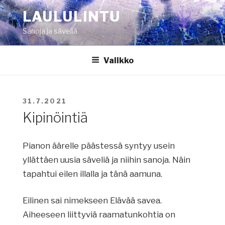
Siirry
LAULULINTU
sisältöön
Sanoja ja säveliä
Valikko
JULKAISTU
31.7.2021
Kipinöintiä
Pianon äärelle päästessä syntyy usein
yllättäen uusia säveliä ja niihin sanoja. Näin
tapahtui eilen illalla ja tänä aamuna.
Eilinen sai nimekseen Elävää savea.
Aiheeseen liittyviä raamatunkohtia on