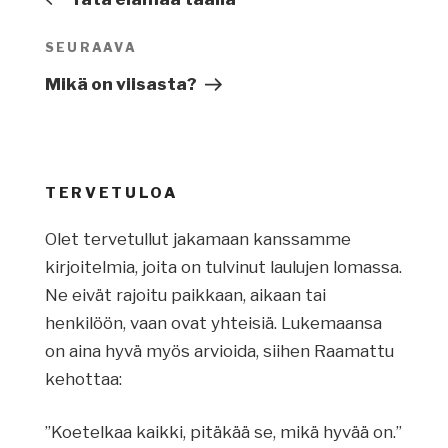
SEURAAVA
Seuraava
artikkeli
Mikä on viisasta?
TERVETULOA
Olet tervetullut jakamaan kanssamme
kirjoitelmia, joita on tulvinut laulujen lomassa.
Ne eivät rajoitu paikkaan, aikaan tai
henkilöön, vaan ovat yhteisiä. Lukemaansa
on aina hyvä myös arvioida, siihen Raamattu
kehottaa:
”Koetelkaa kaikki, pitäkää se, mikä hyvää on.”