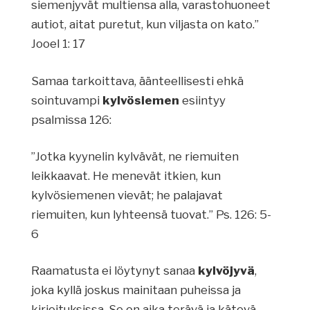
siemenjyvät multiensa alla, varastohuoneet
autiot, aitat puretut, kun viljasta on kato.”
Jooel 1: 17
Samaa tarkoittava, äänteellisesti ehkä
sointuvampi
kylvösiemen
esiintyy
psalmissa 126:
”Jotka kyynelin kylvävät, ne riemuiten
leikkaavat. He menevät itkien, kun
kylvösiemenen vievät; he palajavat
riemuiten, kun lyhteensä tuovat.” Ps. 126: 5-
6
Raamatusta ei löytynyt sanaa
kylvöjyvä
,
joka kyllä joskus mainitaan puheissa ja
kirjoituksissa. Se on aika terävä ja kätevä