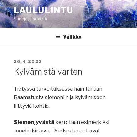
Siirry
LAULULINTU
sisältöön
Sanoja ja säveliä
Valikko
JULKAISTU
26.4.2022
Kylvämistä varten
Tietyssä tarkoituksessa hain tänään
Raamatusta siemeniin ja kylvämiseen
liittyviä kohtia.
Siemenjyvästä
kerrotaan esimerkiksi
Jooelin kirjassa: ”Surkastuneet ovat