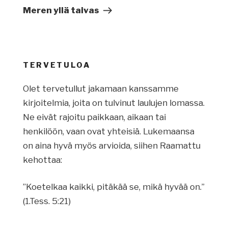
artikkeli
Meren yllä taivas
TERVETULOA
Olet tervetullut jakamaan kanssamme
kirjoitelmia, joita on tulvinut laulujen lomassa.
Ne eivät rajoitu paikkaan, aikaan tai
henkilöön, vaan ovat yhteisiä. Lukemaansa
on aina hyvä myös arvioida, siihen Raamattu
kehottaa:
”Koetelkaa kaikki, pitäkää se, mikä hyvää on.”
(1.Tess. 5:21)