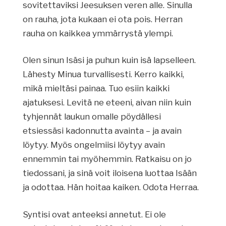
sovitettaviksi Jeesuksen veren alle. Sinulla
on rauha, jota kukaan ei ota pois. Herran
rauha on kaikkea ymmärrystä ylempi.
Olen sinun Isäsi ja puhun kuin isä lapselleen.
Lähesty Minua turvallisesti. Kerro kaikki,
mikä mieltäsi painaa. Tuo esiin kaikki
ajatuksesi. Levitä ne eteeni, aivan niin kuin
tyhjennät laukun omalle pöydällesi
etsiessäsi kadonnutta avainta – ja avain
löytyy. Myös ongelmiisi löytyy avain
ennemmin tai myöhemmin. Ratkaisu on jo
tiedossani, ja sinä voit iloisena luottaa Isään
ja odottaa. Hän hoitaa kaiken. Odota Herraa.
Syntisi ovat anteeksi annetut. Ei ole