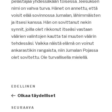
pelastajaa yhdessäkään toisessa. Jeesuksen
nimi on vahva turva. Hänet on annettu, että
voisit elää sovinnossa Jumalan, lähimmäisten
ja itsesi kanssa. Hän on sovittanut nekin
synnit, joilla olet rikkonut itseäsi vastaan
väärien valintojen kautta tai muuten väärin
tehdessäsi. Vaikka näistä elämä on voinut
ankarastikin rangaista, niin Jumalan Pojassa
olet sovitettu. Ole turvallisella mielellä.
Artikkelien
EDELLINEN
Edellinen
selaus
artikkeli
Olkaa täydelliset
SEURAAVA
Seuraava