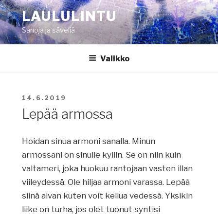
Siirry
LAULULINTU
sisältöön
Sanoja ja säveliä
Valikko
JULKAISTU
14.6.2019
Lepää armossa
Hoidan sinua armoni sanalla. Minun
armossani on sinulle kyllin. Se on niin kuin
valtameri, joka huokuu rantojaan vasten illan
viileydessä. Ole hiljaa armoni varassa. Lepää
siinä aivan kuten voit kellua vedessä. Yksikin
liike on turha, jos olet tuonut syntisi