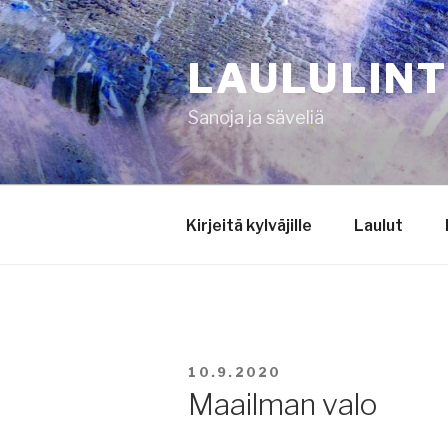
Siirry
sisältöön
LAULULIN
Sanoja ja säveliä
Kirjeitä kylväjille
Laulut
JULKAISTU
10.9.2020
Maailman valo