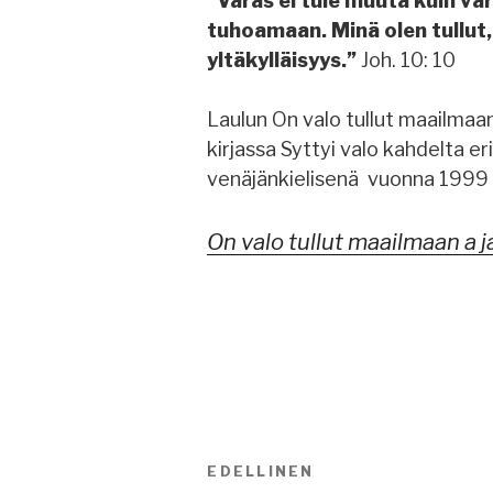
”Varas ei tule muuta kuin v
tuhoamaan. Minä olen tullut, e
yltäkylläisyys.”
Joh. 10: 10
Laulun On valo tullut maailmaa
kirjassa Syttyi valo kahdelta er
venäjänkielisenä vuonna 1999 
On valo tullut maailmaan a 
Artikkelien
EDELLINEN
Edellinen