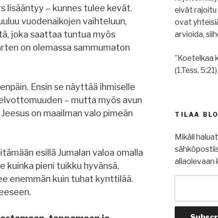
ys lisääntyy – kunnes tulee kevät.
eivät rajoit
uuluu vuodenaikojen vaihteluun,
ovat yhteis
tä, joka saattaa tuntua myös
arvioida, si
ä varten on olemassa sammumaton
”Koetelkaa k
(1.Tess. 5:21)
enpäin. Ensin se näyttää ihmiselle
 kelvottomuuden – mutta myös avun
on. Jeesus on maailman valo pimeän
TILAA BL
Mikäli halua
sähköpostiis
pitämään esillä Jumalan valoa omalla
allaolevaan 
se kuinka pieni tuikku hyvänsä,
isee enemmän kuin tuhat kynttilää.
ueeseen.