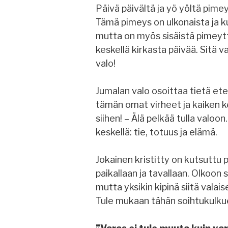
Päivä päivältä ja yö yöltä pime
Tämä pimeys on ulkonaista ja k
mutta on myös sisäistä pimeyt
keskellä kirkasta päivää. Sit
valo!
Jumalan valo osoittaa tietä ete
tämän omat virheet ja kaiken
siihen! – Älä pelkää tulla valo
keskellä: tie, totuus ja elämä.
Jokainen kristitty on kutsuttu 
paikallaan ja tavallaan. Olkoon 
mutta yksikin kipinä siitä vala
Tule mukaan tähän soihtukulk