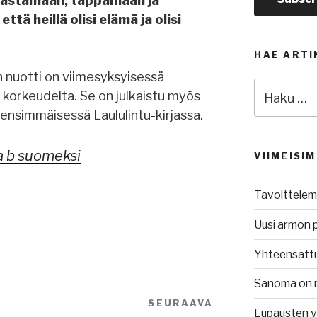
arastamaan, tappamaan ja
ttä heillä olisi elämä ja olisi
HAE ARTI
n nuotti on viimesyksyisessä
Etsi:
i korkeudelta. Se on julkaistu myös
ensimmäisessä Laululintu-kirjassa.
ja b suomeksi
VIIMEISI
Tavoittelem
Uusi armon 
Yhteensatt
Sanoma on 
SEURAAVA
Seuraava
Lupausten 