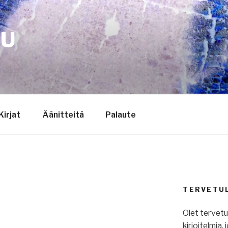
TU
Kirjat
Äänitteitä
Palaute
TERVETU
Olet tervet
kirjoitelmia,