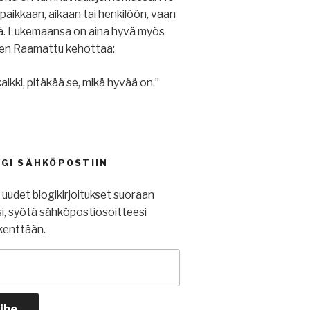
u paikkaan, aikaan tai henkilöön, vaan
iä. Lukemaansa on aina hyvä myös
ihen Raamattu kehottaa:
aikki, pitäkää se, mikä hyvää on.”
OGI SÄHKÖPOSTIIN
t uudet blogikirjoitukset suoraan
i, syötä sähköpostiosoitteesi
kenttään.