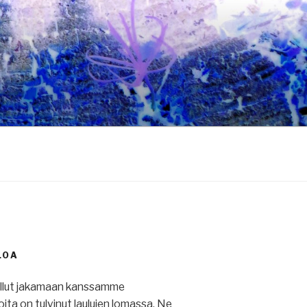
LOA
ullut jakamaan kanssamme
 joita on tulvinut laulujen lomassa. Ne