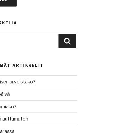
KKELIA
Haku
MMÄT ARTIKKELIT
isen arvoistako?
päivä
umiako?
muuttumaton
varassa