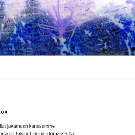
LOA
ullut jakamaan kanssamme
 joita on tulvinut laulujen lomassa. Ne