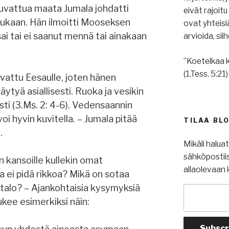
 luvattua maata Jumala johdatti
eivät rajoit
ukaan. Hän ilmoitti Mooseksen
ovat yhteis
ai tai ei saanut mennä tai ainakaan
arvioida, si
”Koetelkaa k
(1.Tess. 5:21)
luvattu Eesaulle, joten hänen
täytyä asiallisesti. Ruoka ja vesikin
sti (3.Ms. 2: 4-6). Vedensaannin
i hyvin kuvitella. – Jumala pitää
TILAA BL
.
Mikäli halua
sähköpostiis
 kansoille kullekin omat
allaolevaan 
ja ei pidä rikkoa? Mikä on sotaa
htalo? – Ajankohtaisia kysymyksiä
kee esimerkiksi näin: