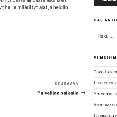
uvun yhdestä ainoasta asumaan
yt heille määrätyt ajat ja heidän
HAE ARTI
Etsi:
VIIMEISI
Tavoittelem
Uusi armon 
SEURAAVA
Seuraava
artikkeli
Palvelijan paikalla
Yhteensatt
Sanoma on 
Lupausten 