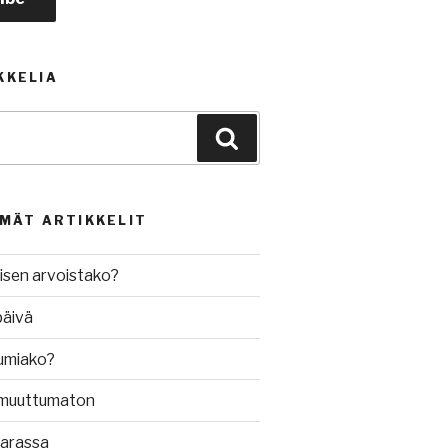
KKELIA
Haku
MMÄT ARTIKKELIT
isen arvoistako?
päivä
umiako?
muuttumaton
varassa