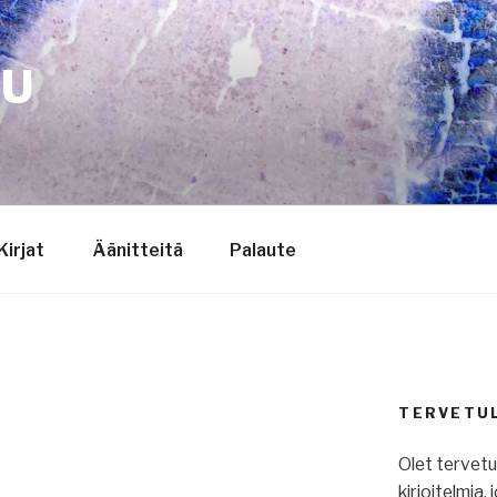
TU
Kirjat
Äänitteitä
Palaute
TERVETU
Olet tervet
kirjoitelmia,