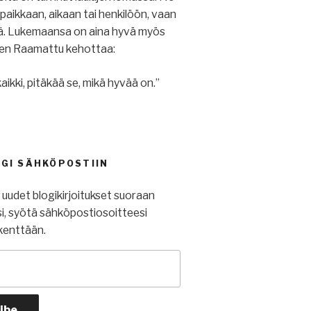
u paikkaan, aikaan tai henkilöön, vaan
iä. Lukemaansa on aina hyvä myös
ihen Raamattu kehottaa:
aikki, pitäkää se, mikä hyvää on.”
OGI SÄHKÖPOSTIIN
t uudet blogikirjoitukset suoraan
i, syötä sähköpostiosoitteesi
kenttään.