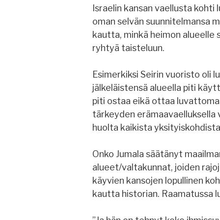
Israelin kansan vaellusta kohti
oman selvän suunnitelmansa m
kautta, minkä heimon alueelle s
ryhtyä taisteluun.
Esimerkiksi Seirin vuoristo oli 
jälkeläistensä alueella piti käyt
piti ostaa eikä ottaa luvattoma
tärkeyden erämaavaelluksella vo
huolta kaikista yksityiskohdista
Onko Jumala säätänyt maailman
alueet/valtakunnat, joiden rajo
käyvien kansojen lopullinen ko
kautta historian. Raamatussa lu