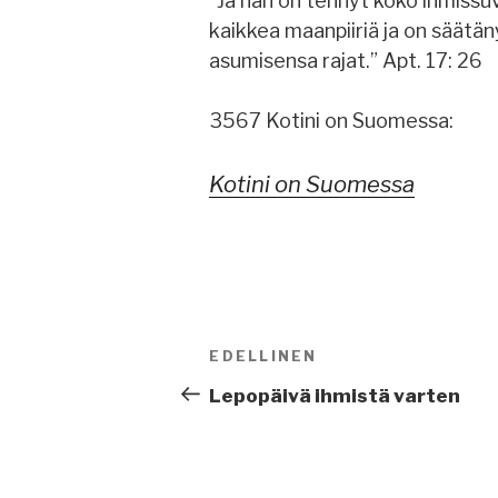
”Ja hän on tehnyt koko ihmiss
kaikkea maanpiiriä ja on säätän
asumisensa rajat.” Apt. 17: 26
3567 Kotini on Suomessa:
Kotini on Suomessa
Artikkelien
EDELLINEN
Edellinen
selaus
artikkeli
Lepopäivä ihmistä varten