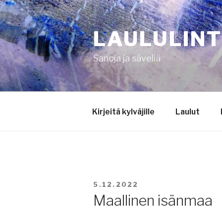
Siirry
sisältöön
LAULULIN
Sanoja ja säveliä
Kirjeitä kylväjille
Laulut
JULKAISTU
5.12.2022
Maallinen isänmaa