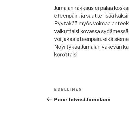
Jumalan rakkaus ei palaa koska
eteenpäin, ja saatte lisää kaksin 
Pyytäkää myös voimaa anteeks
vaikuttaisi kovassa sydämessä
voi jakaa eteenpäin, eikä siemen 
Nöyrtykää Jumalan väkevän käde
korottaisi.
Artikkelien
EDELLINEN
Edellinen
selaus
artikkeli
Pane toivosi Jumalaan