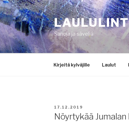
Siirry
sisältöön
LAULULIN
Sanoja ja säveliä
Kirjeitä kylväjille
Laulut
JULKAISTU
17.12.2019
Nöyrtykää Jumalan 