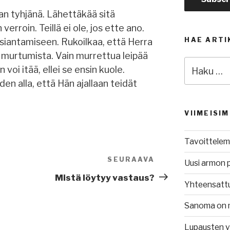
an tyhjänä. Lähettäkää sitä
verroin. Teillä ei ole, jos ette ano.
HAE ARTI
iantamiseen. Rukoilkaa, että Herra
 murtumista. Vain murrettua leipää
Etsi:
voi itää, ellei se ensin kuole.
n alla, että Hän ajallaan teidät
VIIMEISI
Tavoittelem
SEURAAVA
Seuraava
Uusi armon 
artikkeli
Mistä löytyy vastaus?
Yhteensatt
Sanoma on 
Lupausten 