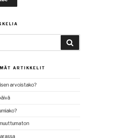
KKELIA
Haku
MMÄT ARTIKKELIT
isen arvoistako?
päivä
umiako?
muuttumaton
varassa