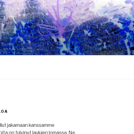
LOA
ullut jakamaan kanssamme
 joita on tulvinut laulujen lomassa. Ne