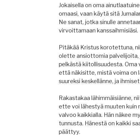
Jokaisella on oma ainutlaatuinen
omaasi, vaan käytä sitä Jumalan
Ne sanat, jotka sinulle annetaa
virvoittamaan kanssaihmisiäsi.
Pitäkää Kristus korotettuna, nii
olette ansiottomia palvelijoita,
pelkästä kiitollisuudesta. Oma
että näkisitte, mistä voima on l
suureksi keskellänne, ja ihmise
Rakastakaa lähimmäisiänne, niit
ette voi lähestyä muuten kuin r
valvoo kaikkialla. Hän näkee my
tunnusta. Hänestä on kaikki sa
päättyy.