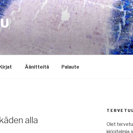
TU
Kirjat
Äänitteitä
Palaute
TERVETU
käden alla
Olet tervet
kirjoitelmia,