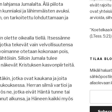
 lahjansa Jumalalta. Älä piilota
eivät rajoit
 kunniaksi ja lähimmäisten avuksi.
ovat yhteis
n, on tarkoitettu lohduttamaan ja
arvioida, si
”Koetelkaa k
(1.Tess. 5:21)
n olette oikealla tiellä. Itsessänne
 jotka tekevät vain velvollisuutensa
 voimanne otetaan kokonaan pois,
ähtöisin. Silloin Jumala tulee
TILAA BL
t näkevät Kristuksen kasvonpiirteitä.
Mikäli halua
sähköpostiis
äkin, jotka ovat kaukana ja joita
allaolevaan 
ukouksessa. Herran silmä vartioi ja
ös ne, jotka eivät Häntä tunne tai
anut alkunsa, ja Häneen kaikki myös