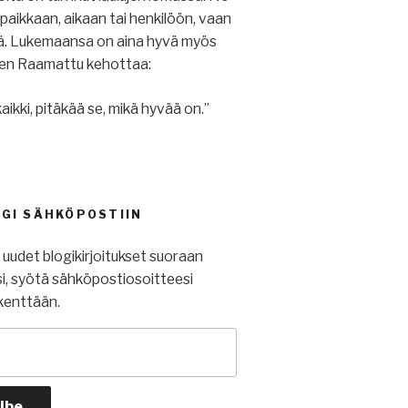
u paikkaan, aikaan tai henkilöön, vaan
iä. Lukemaansa on aina hyvä myös
ihen Raamattu kehottaa:
aikki, pitäkää se, mikä hyvää on.”
OGI SÄHKÖPOSTIIN
t uudet blogikirjoitukset suoraan
i, syötä sähköpostiosoitteesi
kenttään.