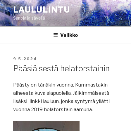
Siirry
LAULULINTU
sisältöön
Sanoja ja säveliä
Valikko
JULKAISTU
9.5.2024
Pääsiäisestä helatorstaihin
Päästy on tänäkin vuonna. Kummastakin
aiheesta kuva alapuolella. Jälkimmäisestä
lisäksi linkki lauluun, jonka syntymä yllätti
vuonna 2019 helatorstain aamuna.