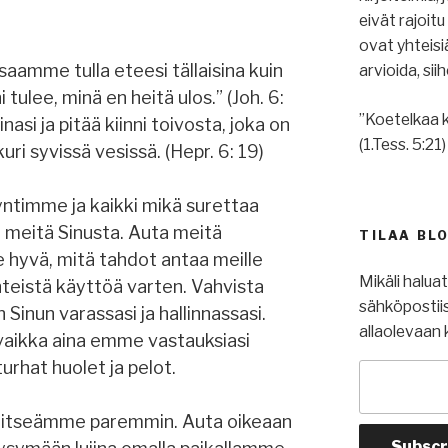
eivät rajoit
ovat yhteis
saamme tulla eteesi tällaisina kuin
arvioida, si
tulee, minä en heitä ulos.” (Joh. 6:
”Koetelkaa k
i ja pitää kiinni toivosta, joka on
(1.Tess. 5:21)
ri syvissä vesissä. (Hepr. 6: 19)
ntimme ja kaikki mikä surettaa
 meitä Sinusta. Auta meitä
TILAA BL
 hyvä, mitä tahdot antaa meille
Mikäli halua
hteistä käyttöä varten. Vahvista
sähköpostiis
Sinun varassasi ja hallinnassasi.
allaolevaan 
 vaikka aina emme vastauksiasi
urhat huolet ja pelot.
n itseämme paremmin. Auta oikeaan