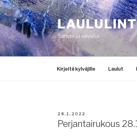
Siirry
sisältöön
LAULULIN
Sanoja ja säveliä
Kirjeitä kylväjille
Laulut
JULKAISTU
28.1.2022
Perjantairukous 28