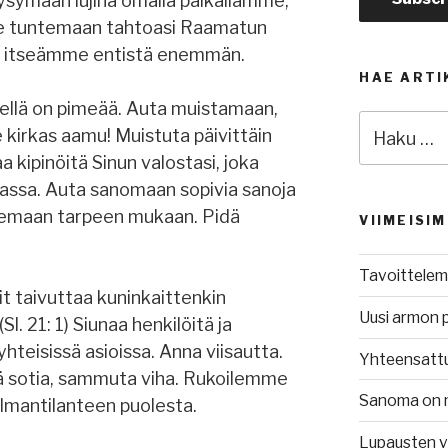
pysymään lujina omalla paikallamme,
e tuntemaan tahtoasi Raamatun
illä itseämme entistä enemmän.
HAE ARTI
 tiellä on pimeää. Auta muistamaan,
Etsi:
e kirkas aamu! Muistuta päivittäin
 kipinöitä Sinun valostasi, joka
assa. Auta sanomaan sopivia sanoja
kenemaan tarpeen mukaan. Pidä
VIIMEISI
Tavoittelem
t taivuttaa kuninkaittenkin
Uusi armon 
Sl. 21: 1) Siunaa henkilöitä ja
a yhteisissä asioissa. Anna viisautta.
Yhteensatt
stä sotia, sammuta viha. Rukoilemme
Sanoma on 
lmantilanteen puolesta.
Lupausten 