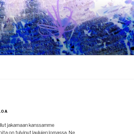
LOA
ullut jakamaan kanssamme
 joita on tulvinut laulujen lomassa. Ne