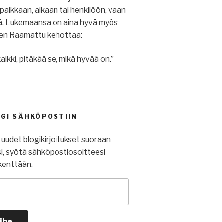
u paikkaan, aikaan tai henkilöön, vaan
iä. Lukemaansa on aina hyvä myös
ihen Raamattu kehottaa:
aikki, pitäkää se, mikä hyvää on.”
OGI SÄHKÖPOSTIIN
t uudet blogikirjoitukset suoraan
i, syötä sähköpostiosoitteesi
kenttään.