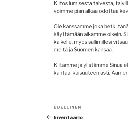
Kiitos lumisesta talvesta, talvi
voimme pian alkaa odottaa kev
Ole kanssamme joka hetki tänää
käyttämään aikamme oikein. Sinu
kaikelle, myös sallimillesi vits
meitä ja Suomen kansaa.
Kiitämme ja ylistämme Sinua el
kantaa ikuisuuteen asti. Aamen
Artikkelien
EDELLINEN
Edellinen
selaus
artikkeli
Inventaario