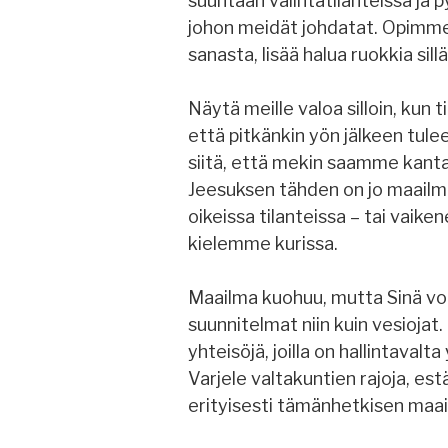
suuntaan valintatilanteissa ja 
johon meidät johdatat. Opimm
sanasta, lisää halua ruokkia s
Näytä meille valoa silloin, kun
että pitkänkin yön jälkeen tule
siitä, että mekin saamme kantaa
Jeesuksen tähden on jo maailm
oikeissa tilanteissa – tai vai
kielemme kurissa.
Maailma kuohuu, mutta Sinä voi
suunnitelmat niin kuin vesiojat. (
yhteisöjä, joilla on hallintavalt
Varjele valtakuntien rajoja, e
erityisesti tämänhetkisen maai