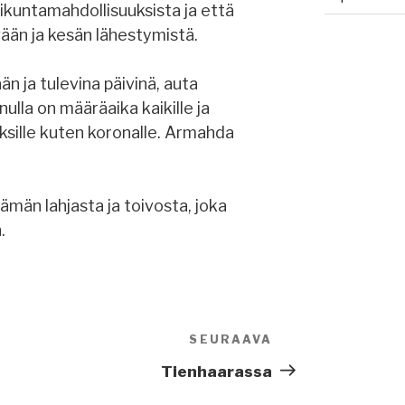
liikuntamahdollisuuksista ja että
ään ja kesän lähestymistä.
n ja tulevina päivinä, auta
lla on määräaika kaikille ja
auksille kuten koronalle. Armahda
ämän lahjasta ja toivosta, joka
.
SEURAAVA
Seuraava
artikkeli
Tienhaarassa