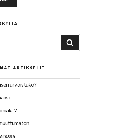
KKELIA
Haku
MMÄT ARTIKKELIT
isen arvoistako?
päivä
umiako?
muuttumaton
varassa