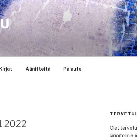
TU
Kirjat
Äänitteitä
Palaute
TERVETU
.1.2022
Olet tervet
kirjoitelmia,