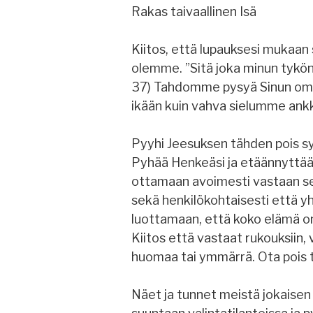
Rakas taivaallinen Isä
Kiitos, että lupauksesi mukaan 
olemme. ”Sitä joka minun tyköni 
37) Tahdomme pysyä Sinun ominas
ikään kuin vahva sielumme ankku
Pyyhi Jeesuksen tähden pois sy
Pyhää Henkeäsi ja etäännyttää
ottamaan avoimesti vastaan se
sekä henkilökohtaisesti että y
luottamaan, että koko elämä on 
Kiitos että vastaat rukouksiin,
huomaa tai ymmärrä. Ota pois t
Näet ja tunnet meistä jokaise