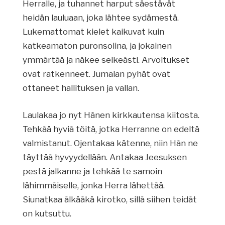
Herralle, ja tuhannet harput säestävät
heidän lauluaan, joka lähtee sydämestä.
Lukemattomat kielet kaikuvat kuin
katkeamaton puronsolina, ja jokainen
ymmärtää ja näkee selkeästi. Arvoitukset
ovat ratkenneet. Jumalan pyhät ovat
ottaneet hallituksen ja vallan.
Laulakaa jo nyt Hänen kirkkautensa kiitosta.
Tehkää hyviä töitä, jotka Herranne on edeltä
valmistanut. Ojentakaa kätenne, niin Hän ne
täyttää hyvyydellään. Antakaa Jeesuksen
pestä jalkanne ja tehkää te samoin
lähimmäiselle, jonka Herra lähettää.
Siunatkaa älkääkä kirotko, sillä siihen teidät
on kutsuttu.