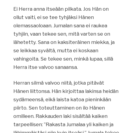
Ei Herra anna itseään pilkata. Jos Hän on
ollut vaiti, ei se tee tyhjäksi Hänen
olemassaoloaan. Jumalan sana ei raukea
tyhjiin, vaan tekee sen, mitä varten se on
lähetetty. Sana on kaksiteräinen miekka, ja
se leikkaa syvältä, mutta ei koskaan
vahingoita. Se tekee sen, minkä lupaa, sillä
Herra itse valvoo sanaansa.
Herran silmä valvoo niitä, jotka pitävät
Hänen liittonsa. Hän kirjoittaa lakinsa heidän
sydämeensä, eikä laista katoa pieninkään
piirto. Sen toteuttaminen on ilo Hänen
omilleen. Rakkauden laki sisältää kaiken
tarpeellisen: ”Rakasta Jumalaa yli kaiken ja
lähimmäistäsi niin kuin itseäsi.” Jumala tekee