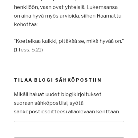
henkilöön, vaan ovat yhteisiä. Lukemaansa
on aina hyvä myös arvioida, siihen Raamattu
kehottaa:
”Koetelkaa kaikki, pitäkää se, mikä hyvää on.”
(1.Tess. 5:21)
TILAA BLOGI SÄHKÖPOSTIIN
Mikäli haluat uudet blogikirjoitukset
suoraan sähköpostiisi, syötä
sähköpostiosoitteesi allaolevaan kenttään.