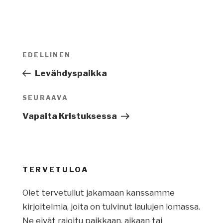
Artikkelien
EDELLINEN
Edellinen
selaus
artikkeli
Levähdyspaikka
SEURAAVA
Seuraava
artikkeli
Vapaita Kristuksessa
TERVETULOA
Olet tervetullut jakamaan kanssamme
kirjoitelmia, joita on tulvinut laulujen lomassa.
Ne eivät rajoitu paikkaan, aikaan tai