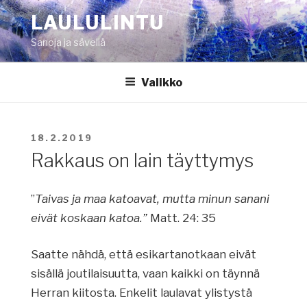
Siirry
LAULULINTU
sisältöön
Sanoja ja säveliä
Valikko
JULKAISTU
18.2.2019
Rakkaus on lain täyttymys
”
Taivas ja maa katoavat, mutta minun sanani
eivät koskaan katoa.”
Matt. 24: 35
Saatte nähdä, että esikartanotkaan eivät
sisällä joutilaisuutta, vaan kaikki on täynnä
Herran kiitosta. Enkelit laulavat ylistystä