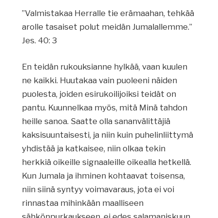
”Valmistakaa Herralle tie erämaahan, tehkää
arolle tasaiset polut meidän Jumalallemme.”
Jes. 40: 3
En teidän rukouksianne hylkää, vaan kuulen
ne kaikki. Huutakaa vain puoleeni näiden
puolesta, joiden esirukoilijoiksi teidät on
pantu. Kuunnelkaa myös, mitä Minä tahdon
heille sanoa. Saatte olla sananvälittäjiä
kaksisuuntaisesti, ja niin kuin puhelinliittymä
yhdistää ja katkaisee, niin olkaa tekin
herkkiä oikeille signaaleille oikealla hetkellä.
Kun Jumala ja ihminen kohtaavat toisensa,
niin siinä syntyy voimavaraus, jota ei voi
rinnastaa mihinkään maalliseen
sähkönpurkaukseen, ei edes salamaniskuun.