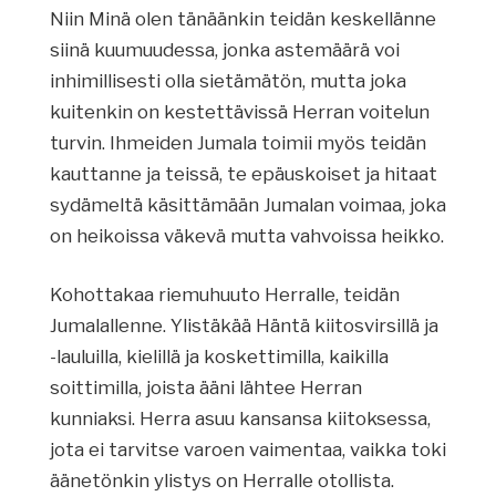
Niin Minä olen tänäänkin teidän keskellänne
siinä kuumuudessa, jonka astemäärä voi
inhimillisesti olla sietämätön, mutta joka
kuitenkin on kestettävissä Herran voitelun
turvin. Ihmeiden Jumala toimii myös teidän
kauttanne ja teissä, te epäuskoiset ja hitaat
sydämeltä käsittämään Jumalan voimaa, joka
on heikoissa väkevä mutta vahvoissa heikko.
Kohottakaa riemuhuuto Herralle, teidän
Jumalallenne. Ylistäkää Häntä kiitosvirsillä ja
-lauluilla, kielillä ja koskettimilla, kaikilla
soittimilla, joista ääni lähtee Herran
kunniaksi. Herra asuu kansansa kiitoksessa,
jota ei tarvitse varoen vaimentaa, vaikka toki
äänetönkin ylistys on Herralle otollista.