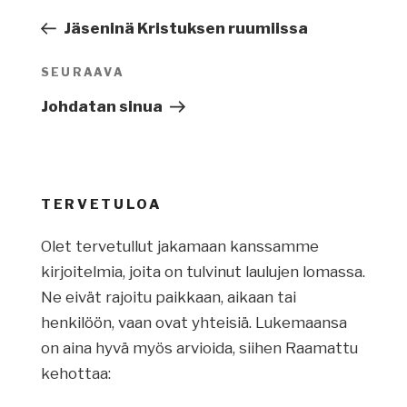
selaus
artikkeli
Jäseninä Kristuksen ruumiissa
SEURAAVA
Seuraava
artikkeli
Johdatan sinua
TERVETULOA
Olet tervetullut jakamaan kanssamme
kirjoitelmia, joita on tulvinut laulujen lomassa.
Ne eivät rajoitu paikkaan, aikaan tai
henkilöön, vaan ovat yhteisiä. Lukemaansa
on aina hyvä myös arvioida, siihen Raamattu
kehottaa: