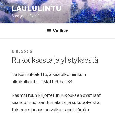
Siirry
LAULULINTU
sisältöön
Sanoja ja säveliä
Valikko
JULKAISTU
8.5.2020
Rukouksesta ja ylistyksestä
”Ja kun rukoilette, älkää olko niinkuin
ulkokullatut;… ” Matt. 6: 5 – 34
Raamattuun kirjoitetun rukouksen ovat isät
saaneet suoraan Jumalalta, ja sukupolvesta
toiseen siunaus on vaikuttanut tämän