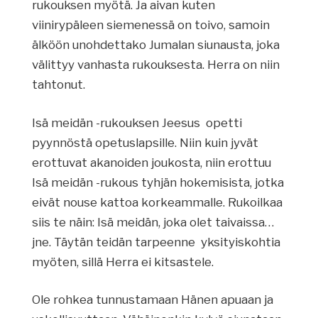
rukouksen myötä. Ja aivan kuten
viinirypäleen siemenessä on toivo, samoin
älköön unohdettako Jumalan siunausta, joka
välittyy vanhasta rukouksesta. Herra on niin
tahtonut.
Isä meidän -rukouksen Jeesus opetti
pyynnöstä opetuslapsille. Niin kuin jyvät
erottuvat akanoiden joukosta, niin erottuu
Isä meidän -rukous tyhjän hokemisista, jotka
eivät nouse kattoa korkeammalle. Rukoilkaa
siis te näin: Isä meidän, joka olet taivaissa…
jne. Täytän teidän tarpeenne yksityiskohtia
myöten, sillä Herra ei kitsastele.
Ole rohkea tunnustamaan Hänen apuaan ja