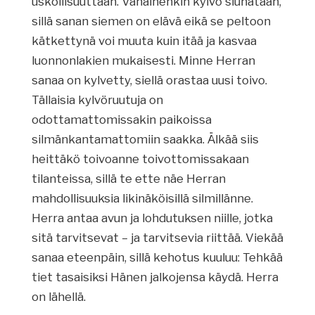
uskollisuuttaan. Vähäinenkin kylvö siunataan,
sillä sanan siemen on elävä eikä se peltoon
kätkettynä voi muuta kuin itää ja kasvaa
luonnonlakien mukaisesti. Minne Herran
sanaa on kylvetty, siellä orastaa uusi toivo.
Tällaisia kylvöruutuja on
odottamattomissakin paikoissa
silmänkantamattomiin saakka. Älkää siis
heittäkö toivoanne toivottomissakaan
tilanteissa, sillä te ette näe Herran
mahdollisuuksia likinäköisillä silmillänne.
Herra antaa avun ja lohdutuksen niille, jotka
sitä tarvitsevat – ja tarvitsevia riittää. Viekää
sanaa eteenpäin, sillä kehotus kuuluu: Tehkää
tiet tasaisiksi Hänen jalkojensa käydä. Herra
on lähellä.