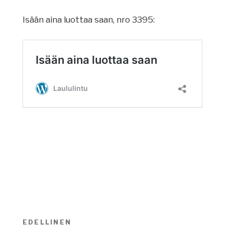
Isään aina luottaa saan, nro 3395:
Artikkelien
EDELLINEN
Edellinen