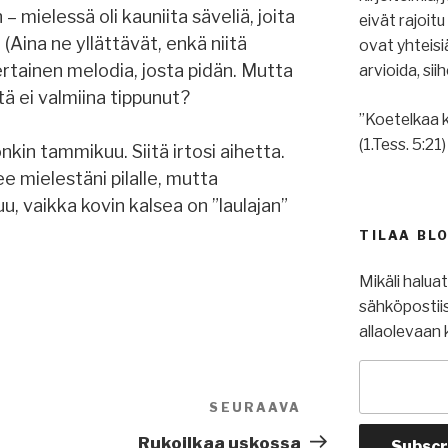
 mielessä oli kauniita säveliä, joita
eivät rajoit
 (Aina ne yllättävät, enkä niitä
ovat yhteis
kertainen melodia, josta pidän. Mutta
arvioida, si
itä ei valmiina tippunut?
”Koetelkaa k
(1.Tess. 5:21)
nkin tammikuu. Siitä irtosi aihetta.
e mielestäni pilalle, mutta
u, vaikka kovin kalsea on ”laulajan”
TILAA BL
Mikäli halua
sähköpostiis
allaolevaan 
SEURAAVA
Seuraava
artikkeli
Rukoilkaa uskossa