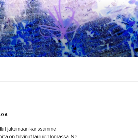
LOA
ullut jakamaan kanssamme
 joita on tulvinut laulujen lomassa. Ne