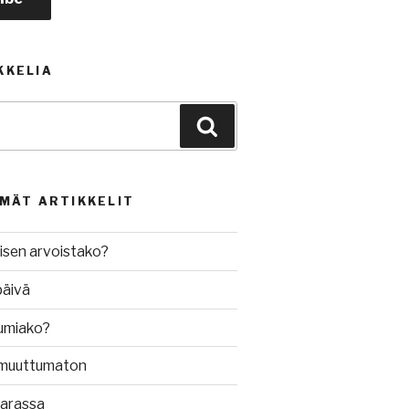
KKELIA
Haku
MMÄT ARTIKKELIT
isen arvoistako?
päivä
umiako?
muuttumaton
varassa