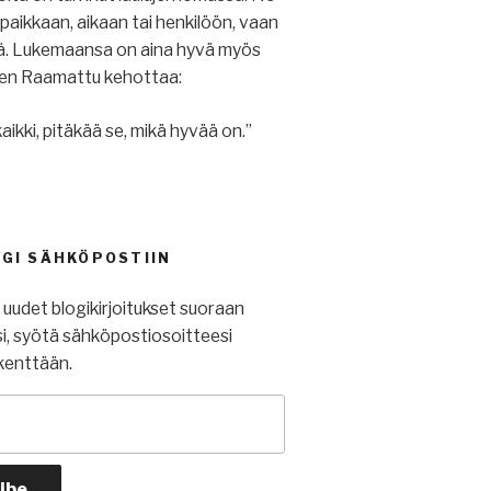
u paikkaan, aikaan tai henkilöön, vaan
iä. Lukemaansa on aina hyvä myös
ihen Raamattu kehottaa:
aikki, pitäkää se, mikä hyvää on.”
OGI SÄHKÖPOSTIIN
t uudet blogikirjoitukset suoraan
i, syötä sähköpostiosoitteesi
kenttään.