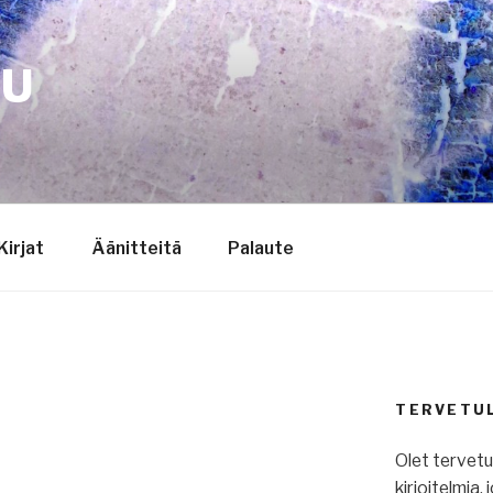
TU
Kirjat
Äänitteitä
Palaute
TERVETU
Olet tervet
kirjoitelmia,