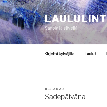
Siirry
sisältöön
LAULULIN
Sanoja ja säveliä
Kirjeitä kylväjille
Laulut
JULKAISTU
8.1.2020
Sadepäivänä