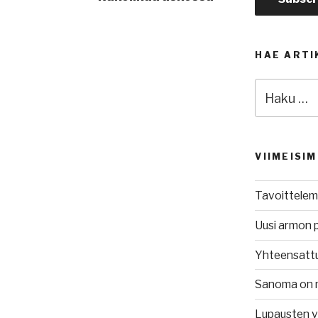
HAE ARTI
Etsi:
VIIMEISI
Tavoittelem
Uusi armon 
Yhteensatt
Sanoma on 
Lupausten 