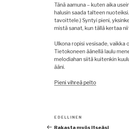
Tänä aamuna – kuten aika usein –
halusin saada talteen nuoteiksi.
tavoittele.) Syntyi pieni, yksin
mistä sanat, kun tällä kertaa ni
Ulkona ropisi vesisade, vaikka o
Tietokoneen äänellä laulu mene
melodiahan siitä kuitenkin kuulu
ääni.
Pieni vihreä pelto
Artikkelien
EDELLINEN
Edellinen
selaus
artikkeli
Rakasta myös itseäsi