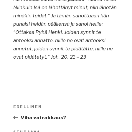
Niinkuin Isä on lähettänyt minut, niin lähetän
minäkin teidät.” Ja tämän sanottuaan hän
puhalsi heidän päällensä ja sanoi heille:
”Ottakaa Pyhä Henki. Joiden synnit te
anteeksi annatte, niille ne ovat anteeksi
annetut; joiden synnit te pidätätte, niille ne
ovat pidätetyt.” Joh. 20: 21 – 23
Artikkelien
EDELLINEN
Edellinen
selaus
artikkeli
Viha vai rakkaus?