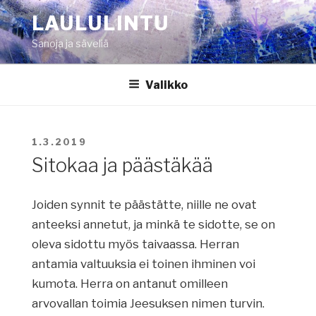
Siirry
LAULULINTU
sisältöön
Sanoja ja säveliä
Valikko
JULKAISTU
1.3.2019
Sitokaa ja päästäkää
Joiden synnit te päästätte, niille ne ovat
anteeksi annetut, ja minkä te sidotte, se on
oleva sidottu myös taivaassa. Herran
antamia valtuuksia ei toinen ihminen voi
kumota. Herra on antanut omilleen
arvovallan toimia Jeesuksen nimen turvin.