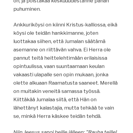
on, ja poistakaa keskuuudestanne pahan
puhuminen.
Ankkuriköysi on kiinni Kristus-kalliossa, eikä
köysi ole teidän hankkimanne, joten
luottakaa siihen, että Jumalan säätämä
asemanne on riittävän vahva. Ei Herra ole
pannut teitä heittelehtimään erilaisissa
opintuulissa, vaan suuntaamaan keulan
vakaasti ulapalle sen opin mukaan, jonka
olette alkuaan Raamatusta saaneet. Merellä
on muitakin veneitä samassa työssä.
Kiittäkää Jumalaa siitä, että Hän on
lähettänyt kalastajia, mutta tehkää te vain
se, minkä Herra käskee teidän tehdä.
Niin Jeesus sanoi heille jälleen: ”Rauha teille!