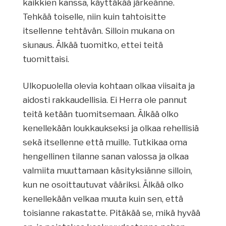
kaikkien kanssa, käyttäkää järkeänne.
Tehkää toiselle, niin kuin tahtoisitte
itsellenne tehtävän. Silloin mukana on
siunaus. Älkää tuomitko, ettei teitä
tuomittaisi.
Ulkopuolella olevia kohtaan olkaa viisaita ja
aidosti rakkaudellisia. Ei Herra ole pannut
teitä ketään tuomitsemaan. Älkää olko
kenellekään loukkaukseksi ja olkaa rehellisiä
sekä itsellenne että muille. Tutkikaa oma
hengellinen tilanne sanan valossa ja olkaa
valmiita muuttamaan käsityksiänne silloin,
kun ne osoittautuvat vääriksi. Älkää olko
kenellekään velkaa muuta kuin sen, että
toisianne rakastatte. Pitäkää se, mikä hyvää