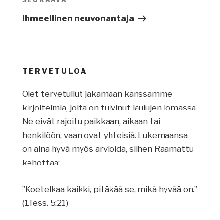
SEURAAVA
Seuraava
artikkeli
Ihmeellinen neuvonantaja
TERVETULOA
Olet tervetullut jakamaan kanssamme
kirjoitelmia, joita on tulvinut laulujen lomassa.
Ne eivät rajoitu paikkaan, aikaan tai
henkilöön, vaan ovat yhteisiä. Lukemaansa
on aina hyvä myös arvioida, siihen Raamattu
kehottaa:
”Koetelkaa kaikki, pitäkää se, mikä hyvää on.”
(1.Tess. 5:21)