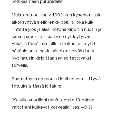
hölkkäämään pururadalle.
Muistan tuon illan v. 1993, kun kyseinen laulu
alkoi syntyä siellä lenkkipolulla, joka kulki
rinteitä ylös ja alas. Kotona kirjoitin nuotin ja
sanat paperille – sieltä ne nyt löytyivät.
Ehkäpä tämä laulu silloin hiukan selkeytti
näköalojani, ainakin sävel on selvää duuria.
Nyt halusin kirjoittaa sen soitettavaksi
torvella.
Raamatussa on monia tieaiheeseen liittyviä
totuuksia, tässä joitakin:
”Kaikille vuorilleni minä teen teitä, minun
valtatieni kulkevat korkealla.” Jes. 49: 11