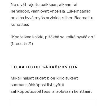
Ne eivät rajoitu paikkaan, aikaan tai
henkilöön, vaan ovat yhteisiä. Lukemaansa
on aina hyvä myös arvioida, siihen Raamattu
kehottaa:
”Koetelkaa kaikki, pitäkää se, mikä hyvää on.”
(1.Tess. 5:21)
TILAA BLOGI SÄHKÖPOSTIIN
Mikäli haluat uudet blogikirjoitukset
suoraan sähköpostiisi, syötä
sähköpostiosoitteesi allaolevaan kenttään.