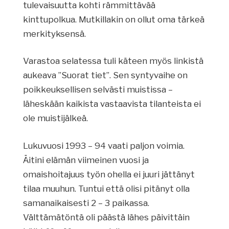
tulevaisuutta kohti rämmittävää
kinttupolkua. Mutkillakin on ollut oma tärkeä
merkityksensä.
Varastoa selatessa tuli käteen myös linkistä
aukeava ”Suorat tiet”. Sen syntyvaihe on
poikkeuksellisen selvästi muistissa –
läheskään kaikista vastaavista tilanteista ei
ole muistijälkeä.
Lukuvuosi 1993 – 94 vaati paljon voimia.
Äitini elämän viimeinen vuosi ja
omaishoitajuus työn ohella ei juuri jättänyt
tilaa muuhun. Tuntui että olisi pitänyt olla
samanaikaisesti 2 – 3 paikassa.
Välttämätöntä oli päästä lähes päivittäin