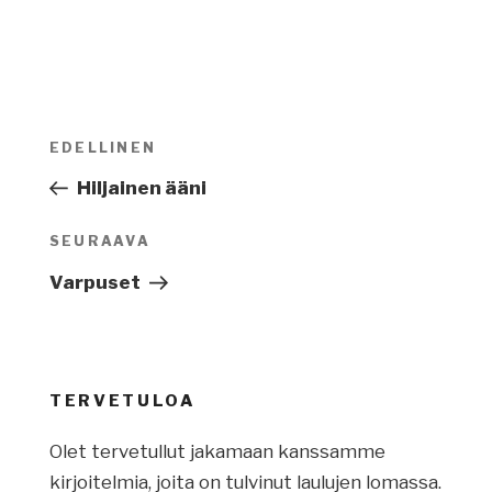
Artikkelien
EDELLINEN
Edellinen
selaus
artikkeli
Hiljainen ääni
SEURAAVA
Seuraava
artikkeli
Varpuset
TERVETULOA
Olet tervetullut jakamaan kanssamme
kirjoitelmia, joita on tulvinut laulujen lomassa.