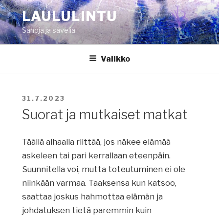
Siirry
LAULULINTU
sisältöön
Sanoja ja säveliä
Valikko
JULKAISTU
31.7.2023
Suorat ja mutkaiset matkat
Täällä alhaalla riittää, jos näkee elämää
askeleen tai pari kerrallaan eteenpäin.
Suunnitella voi, mutta toteutuminen ei ole
niinkään varmaa. Taaksensa kun katsoo,
saattaa joskus hahmottaa elämän ja
johdatuksen tietä paremmin kuin