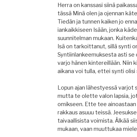
Herra on kanssasi siinä paikass
tässä Minä olen ja ojennan käten
Tiedän ja tunnen kaiken jo enna
iankaikkiseen Isään, jonka käde
suunnitelman mukaan. Kuitenkaan
Isä on tarkoittanut, sillä synti 
Syntiinlankeemuksesta asti se o
varjo hänen kintereillään. Niin
aikana voi tulla, ettei synti oli
Lopun ajan lähestyessä varjot 
mutta te olette valon lapsia, j
omikseen. Ette tee ainoastaan
rakkaus asuuu teissä. Jeesukse
taivaallisista voimista. Älkää
mukaan, vaan muuttukaa miele