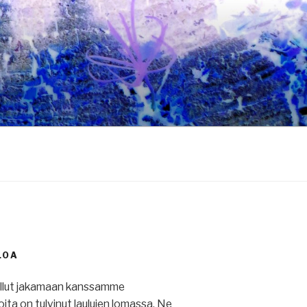
LOA
ullut jakamaan kanssamme
 joita on tulvinut laulujen lomassa. Ne