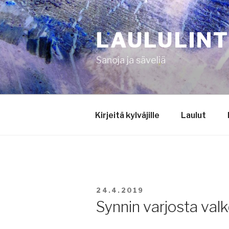
Siirry
sisältöön
LAULULIN
Sanoja ja säveliä
Kirjeitä kylväjille
Laulut
JULKAISTU
24.4.2019
Synnin varjosta val