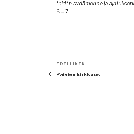
teidän sydämenne ja ajatuksen
6 – 7
Artikkelien
EDELLINEN
Edellinen
selaus
artikkeli
Päivien kirkkaus