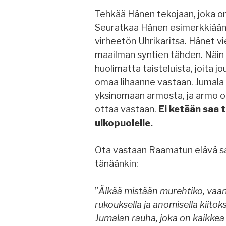
Tehkää Hänen tekojaan, joka on
Seuratkaa Hänen esimerkkiään, j
virheetön Uhrikaritsa. Hänet vi
maailman syntien tähden. Näin t
huolimatta taisteluista, joita j
omaa lihaanne vastaan. Jumala
yksinomaan armosta, ja armo on 
ottaa vastaan.
Ei ketään saa 
ulkopuolelle.
Ota vastaan Raamatun elävä san
tänäänkin:
”
Älkää mistään murehtiko, vaa
rukouksella ja anomisella kiitok
Jumalan rauha, joka on kaikkea