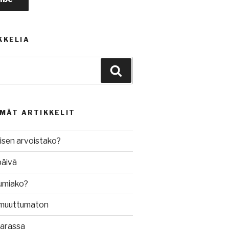
KKELIA
Haku
MMÄT ARTIKKELIT
isen arvoistako?
päivä
umiako?
muuttumaton
varassa