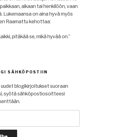
u paikkaan, aikaan tai henkilöön, vaan
iä. Lukemaansa on aina hyvä myös
ihen Raamattu kehottaa:
aikki, pitäkää se, mikä hyvää on.”
OGI SÄHKÖPOSTIIN
t uudet blogikirjoitukset suoraan
i, syötä sähköpostiosoitteesi
kenttään.