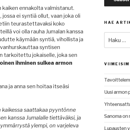
 kaiken ennakolta valmistanut.
ossa ei syntiä ollut, vaan joka oli
HAE ARTI
etiin teurastettavaksi koko
eillä voi olla rauha Jumalan kanssa
Etsi:
oudutte käymään syntiä, vihollista ja
 vanhurskauttaa syntisen
tarkoitettu jokaiselle, joka sen
toinen ihminen sulkea armon
VIIMEISI
Tavoittelem
a ja anna sen hoitaa itseäsi
Uusi armon 
Yhteensatt
n kaikessa saattakaa pyyntönne
Sanoma on 
sen kanssa Jumalalle tiettäväksi, ja
 ymmärrystä ylempi, on varjeleva
Lupausten 