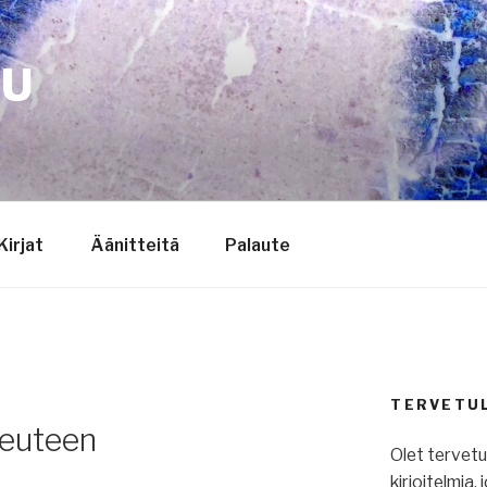
TU
Kirjat
Äänitteitä
Palaute
TERVETU
keuteen
Olet tervet
kirjoitelmia,