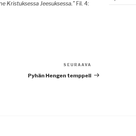
ne Kristuksessa Jeesuksessa.”
Fil. 4:
SEURAAVA
Seuraava
artikkeli
Pyhän Hengen temppeli