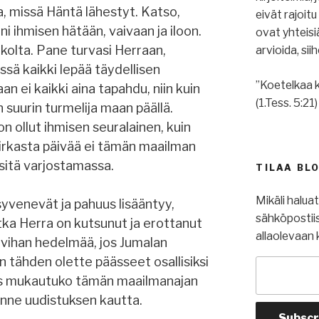
a, missä Häntä lähestyt. Katso,
eivät rajoit
i ihmisen hätään, vaivaan ja iloon.
ovat yhteis
kolta. Pane turvasi Herraan,
arvioida, si
ssä kaikki lepää täydellisen
”Koetelkaa k
 ei kaikki aina tapahdu, niin kuin
(1.Tess. 5:21)
on suurin turmelija maan päällä.
n ollut ihmisen seuralainen, kuin
 kirkasta päivää ei tämän maailman
si sitä varjostamassa.
TILAA BL
Mikäli halua
syvenevät ja pahuus lisääntyy,
sähköpostiis
otka Herra on kutsunut ja erottanut
allaolevaan 
 vihan hedelmää, jos Jumalan
n tähden olette päässeet osallisiksi
 siis mukautuko tämän maailmanajan
nne uudistuksen kautta.