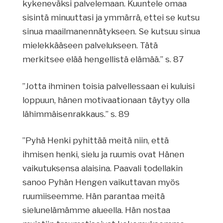
kykeneväksi palvelemaan. Kuuntele omaa
sisintä minuuttasi ja ymmärrä, ettei se kutsu
sinua maailmanennätykseen. Se kutsuu sinua
mielekkääseen palvelukseen. Tätä
merkitsee elää hengellistä elämää.” s. 87
”Jotta ihminen toisia palvellessaan ei kuluisi
loppuun, hänen motivaationaan täytyy olla
lähimmäisenrakkaus.” s. 89
”Pyhä Henki pyhittää meitä niin, että
ihmisen henki, sielu ja ruumis ovat Hänen
vaikutuksensa alaisina. Paavali todellakin
sanoo Pyhän Hengen vaikuttavan myös
ruumiiseemme. Hän parantaa meitä
sielunelämämme alueella. Hän nostaa