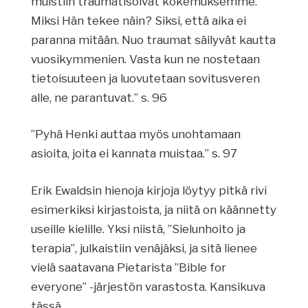
muistiin traumatisoivat kokemuksemme.
Miksi Hän tekee näin? Siksi, että aika ei
paranna mitään. Nuo traumat säilyvät kautta
vuosikymmenien. Vasta kun ne nostetaan
tietoisuuteen ja luovutetaan sovitusveren
alle, ne parantuvat.” s. 96
”Pyhä Henki auttaa myös unohtamaan
asioita, joita ei kannata muistaa.” s. 97
Erik Ewaldsin hienoja kirjoja löytyy pitkä rivi
esimerkiksi kirjastoista, ja niitä on käännetty
useille kielille. Yksi niistä, ”Sielunhoito ja
terapia”, julkaistiin venäjäksi, ja sitä lienee
vielä saatavana Pietarista ”Bible for
everyone” -järjestön varastosta. Kansikuva
tässä.