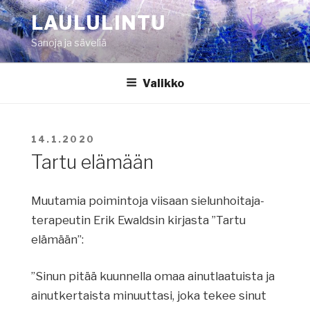
Siirry
LAULULINTU
sisältöön
Sanoja ja säveliä
Valikko
JULKAISTU
14.1.2020
Tartu elämään
Muutamia poimintoja viisaan sielunhoitaja-
terapeutin Erik Ewaldsin kirjasta ”Tartu
elämään”:
”Sinun pitää kuunnella omaa ainutlaatuista ja
ainutkertaista minuuttasi, joka tekee sinut