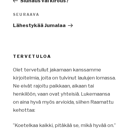
Siunaus vai kirous?
SEURAAVA
Seuraava
artikkeli
Lähestykää Jumalaa
TERVETULOA
Olet tervetullut jakamaan kanssamme
kirjoitelmia, joita on tulvinut laulujen lomassa.
Ne eivät rajoitu paikkaan, aikaan tai
henkilöön, vaan ovat yhteisiä. Lukemaansa
on aina hyvä myös arvioida, siihen Raamattu
kehottaa:
”Koetelkaa kaikki, pitäkää se, mikä hyvää on.”