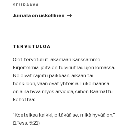
SEURAAVA
Seuraava
artikkeli
Jumala on uskollinen
TERVETULOA
Olet tervetullut jakamaan kanssamme
kirjoitelmia, joita on tulvinut laulujen lomassa.
Ne eivät rajoitu paikkaan, aikaan tai
henkilöön, vaan ovat yhteisiä. Lukemaansa
on aina hyvä myös arvioida, siihen Raamattu
kehottaa:
”Koetelkaa kaikki, pitäkää se, mikä hyvää on.”
(1.Tess. 5:21)