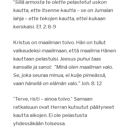
”
Sillä armosta te olette pelastetut uskon
kautta, ette itsenne kautta – se on Jumalan
lahja – ette tekojen kautta, ettei kukaan
kerskaisi.
Ef. 2: 8-9
Kristus on maailman toivo. Hän on tullut
valkeudeksi maailmaan, että maailma Hänen
kauttaan pelastuisi.
Jeesus puhui taas
kansalle ja sanoi: ”Minä olen maailman valo.
Se, joka seuraa minua, ei kulje pimeässä,
vaan hänellä on elämän valo.”
Joh. 8: 12
”Terve, risti – ainoa toivo.” Samaan
ratkaisuun ovat Herran kutsutut päätyneet
kautta aikojen. Ei ole pelastusta
yhdessäkään toisessa.