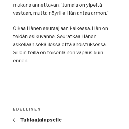
mukana annettavan. ”Jumala on ylpeitä
vastaan, mutta nöyrille Hän antaa armon.”
Olkaa Hänen seuraajiaan kaikessa. Hän on
teidän esikuvanne. Seuratkaa Hänen
askeliaan sekä ilossa että ahdistuksessa.
Silloin teillä on toisenlainen vapaus kuin
ennen.
Artikkelien
EDELLINEN
Edellinen
selaus
artikkeli
Tuhlaajalapselle