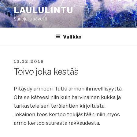
Siirry
LAULULINTU
sisältöön
Sanoja ja säveliä
Valikko
JULKAISTU
13.12.2018
Toivo joka kestää
Pitäydy armoon. Tutki armon ihmeelllisyyttä.
Ota se käteesi niin kuin harvinainen kukka ja
tarkastele sen terälehtien kirjoitusta.
Jokainen teos kertoo tekijästään, niin myös
armo kertoo suuresta rakkaudesta.