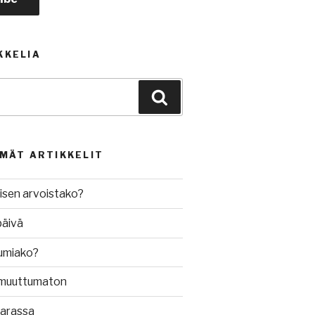
KKELIA
Haku
MMÄT ARTIKKELIT
isen arvoistako?
päivä
umiako?
muuttumaton
varassa