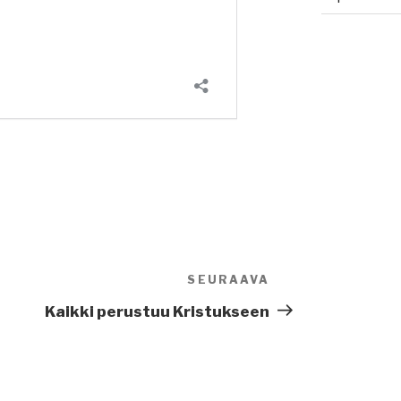
SEURAAVA
Seuraava
artikkeli
Kaikki perustuu Kristukseen