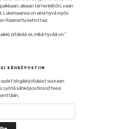
u paikkaan, aikaan tai henkilöön, vaan
iä. Lukemaansa on aina hyvä myös
ihen Raamattu kehottaa:
aikki, pitäkää se, mikä hyvää on.”
OGI SÄHKÖPOSTIIN
t uudet blogikirjoitukset suoraan
i, syötä sähköpostiosoitteesi
kenttään.