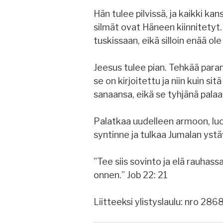
Hän tulee pilvissä, ja kaikki k
silmät ovat Häneen kiinnitetyt
tuskissaan, eikä silloin enää ole
Jeesus tulee pian. Tehkää paran
se on kirjoitettu ja niin kuin sitä
sanaansa, eikä se tyhjänä palaa
Palatkaa uudelleen armoon, lu
syntinne ja tulkaa Jumalan ystä
”Tee siis sovinto ja elä rauhas
onnen.” Job 22: 21
Liitteeksi ylistyslaulu: nro 28