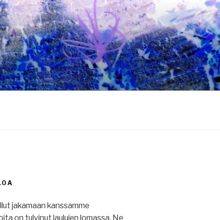
LOA
ullut jakamaan kanssamme
 joita on tulvinut laulujen lomassa. Ne