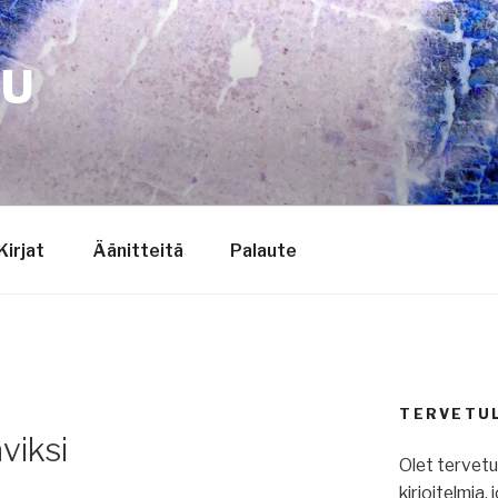
TU
Kirjat
Äänitteitä
Palaute
TERVETU
viksi
Olet tervet
kirjoitelmia,