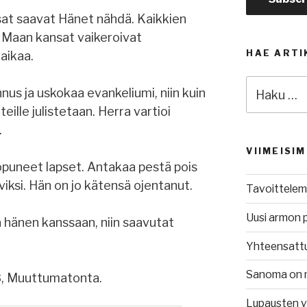
ansat saavat Hänet nähdä. Kaikkien
. Maan kansat vaikeroivat
HAE ARTI
 aikaa.
Etsi:
nus ja uskokaa evankeliumi, niin kuin
 teille julistetaan. Herra vartioi
.
VIIMEISI
opuneet lapset. Antakaa pestä pois
viksi. Hän on jo kätensä ojentanut.
Tavoittelem
Uusi armon 
sa hänen kanssaan, niin saavutat
Yhteensatt
Sanoma on 
68, Muuttumatonta.
Lupausten 