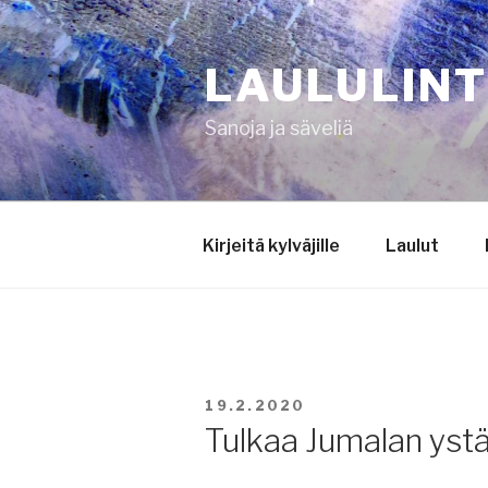
Siirry
sisältöön
LAULULIN
Sanoja ja säveliä
Kirjeitä kylväjille
Laulut
JULKAISTU
19.2.2020
Tulkaa Jumalan ystä