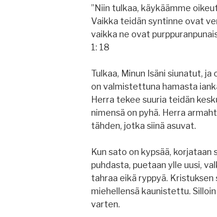
”Niin tulkaa, käykäämme oike
Vaikka teidän syntinne ovat ver
vaikka ne ovat purppuranpunaiset
1: 18
Tulkaa, Minun Isäni siunatut, ja
on valmistettuna hamasta ianka
Herra tekee suuria teidän kesk
nimensä on pyhä. Herra armaht
tähden, jotka siinä asuvat.
Kun sato on kypsää, korjataan se
puhdasta, puetaan ylle uusi, val
tahraa eikä ryppyä. Kristukse
miehellensä kaunistettu. Silloi
varten.