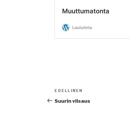
Artikkelien
EDELLINEN
Edellinen
selaus
artikkeli
Suurin viisaus