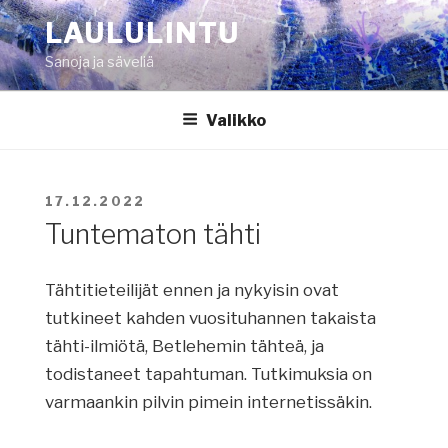
Siirry
LAULULINTU
sisältöön
Sanoja ja säveliä
Valikko
JULKAISTU
17.12.2022
Tuntematon tähti
Tähtitieteilijät ennen ja nykyisin ovat
tutkineet kahden vuosituhannen takaista
tähti-ilmiötä, Betlehemin tähteä, ja
todistaneet tapahtuman. Tutkimuksia on
varmaankin pilvin pimein internetissäkin.