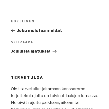
Artikkelien
EDELLINEN
Edellinen
selaus
artikkeli
Joku muistaa meidät
SEURAAVA
Seuraava
artikkeli
Jouluisia ajatuksia
TERVETULOA
Olet tervetullut jakamaan kanssamme
kirjoitelmia, joita on tulvinut laulujen lomassa.
Ne eivät rajoitu paikkaan, aikaan tai