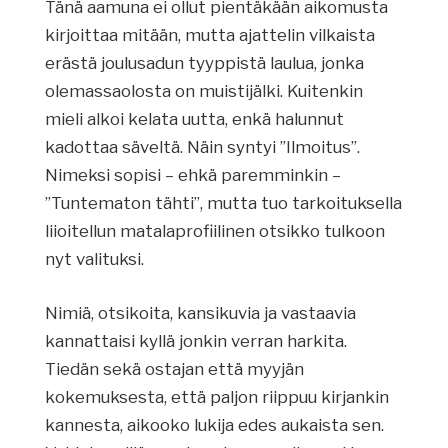
Tänä aamuna ei ollut pientäkään aikomusta
kirjoittaa mitään, mutta ajattelin vilkaista
erästä joulusadun tyyppistä laulua, jonka
olemassaolosta on muistijälki. Kuitenkin
mieli alkoi kelata uutta, enkä halunnut
kadottaa säveltä. Näin syntyi ”Ilmoitus”.
Nimeksi sopisi – ehkä paremminkin –
”Tuntematon tähti”, mutta tuo tarkoituksella
liioitellun matalaprofiilinen otsikko tulkoon
nyt valituksi.
Nimiä, otsikoita, kansikuvia ja vastaavia
kannattaisi kyllä jonkin verran harkita.
Tiedän sekä ostajan että myyjän
kokemuksesta, että paljon riippuu kirjankin
kannesta, aikooko lukija edes aukaista sen.