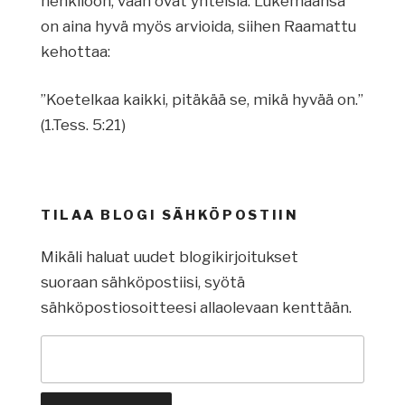
henkilöön, vaan ovat yhteisiä. Lukemaansa
on aina hyvä myös arvioida, siihen Raamattu
kehottaa:
”Koetelkaa kaikki, pitäkää se, mikä hyvää on.”
(1.Tess. 5:21)
TILAA BLOGI SÄHKÖPOSTIIN
Mikäli haluat uudet blogikirjoitukset
suoraan sähköpostiisi, syötä
sähköpostiosoitteesi allaolevaan kenttään.