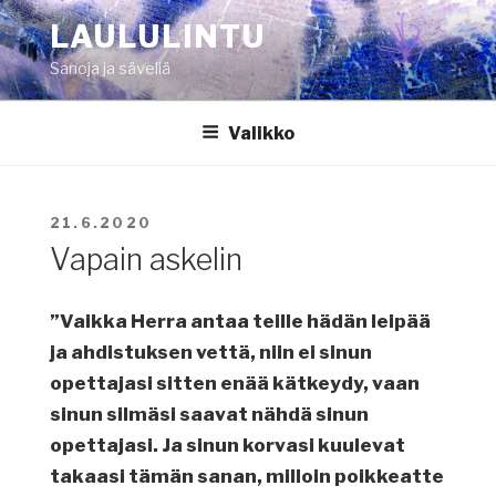
Siirry
LAULULINTU
sisältöön
Sanoja ja säveliä
Valikko
JULKAISTU
21.6.2020
Vapain askelin
”Vaikka Herra antaa teille hädän leipää
ja ahdistuksen vettä, niin ei sinun
opettajasi sitten enää kätkeydy, vaan
sinun silmäsi saavat nähdä sinun
opettajasi. Ja sinun korvasi kuulevat
takaasi tämän sanan, milloin poikkeatte