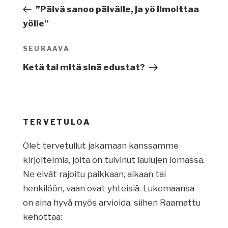
selaus
artikkeli
”Päivä sanoo päivälle, ja yö ilmoittaa
yölle”
SEURAAVA
Seuraava
artikkeli
Ketä tai mitä sinä edustat?
TERVETULOA
Olet tervetullut jakamaan kanssamme
kirjoitelmia, joita on tulvinut laulujen lomassa.
Ne eivät rajoitu paikkaan, aikaan tai
henkilöön, vaan ovat yhteisiä. Lukemaansa
on aina hyvä myös arvioida, siihen Raamattu
kehottaa: