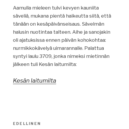
Aamulla mieleen tulvi kevyen kauniita
säveliä, mukana pientä haikeutta siitä, että
tänään on kesäpäivänseisaus. Sävelmän
halusin nuotintaa talteen. Aihe ja sanojakin
oli ajatuksissa ennen päivän kohokohtaa:
nurmikkokävelyä uimarannalle. Palattua
syntyi laulu 3709, jonka nimeksi mietinnän
jälkeen tuli Kesän laitumilta:
Kesän laitumilta
Artikkelien
EDELLINEN
Edellinen