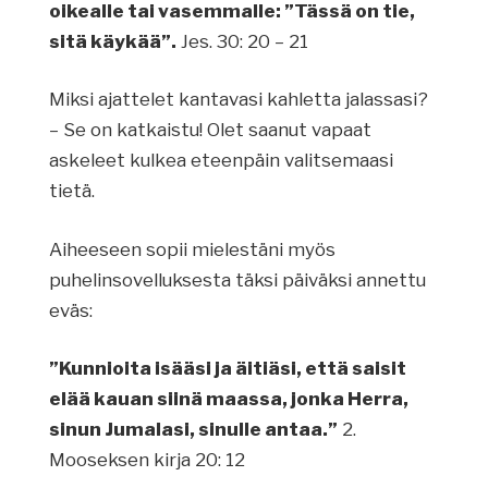
oikealle tai vasemmalle: ”Tässä on tie,
sitä käykää”.
Jes. 30: 20 – 21
Miksi ajattelet kantavasi kahletta jalassasi?
– Se on katkaistu! Olet saanut vapaat
askeleet kulkea eteenpäin valitsemaasi
tietä.
Aiheeseen sopii mielestäni myös
puhelinsovelluksesta täksi päiväksi annettu
eväs:
”Kunnioita isääsi ja äitiäsi, että saisit
elää kauan siinä maassa, jonka Herra,
sinun Jumalasi, sinulle antaa.”
2.
Mooseksen kirja 20: 12